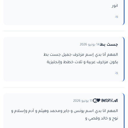
انور
رد
جست بط
14 يونيو 2026
المهم أنا بدي إسم مزخرف جميل جست بط
يكون مزخرف عربية و تلات خطط وإنجليزية
رد
ا𝒴𝒪𝒮ℛ𝒜💗⃝🌕
11 يونيو 2026
المهم انا بدي اسم يونس و جابر ومحمد وهيثم و آدم وإسلام و
نوح و خالد وقصي و