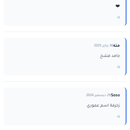
❤️
رد
منه
30 يناير 2025
جامد فشخ
رد
Soso
29 ديسمبر 2024
زخرفة اسم عموري
رد