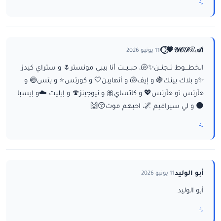
رد
ا𝒴𝒪𝒮ℛ𝒜💗⃝🌕
11 يونيو 2026
الخطـــوط تــجنــن✨🐚، حبــيــت أنا بيبي مونستر🌷 و ستراي كيدز
✨و بلاك بينك🍇 و إيف🐚 و أنهايبن🤍 و كورتس⭐ و بتس🍥 و
هآرتس تو هآرتس💖 و كاتساي🎀 و نيوجينز🍄 و إيليت ☁️و إيسبا
🌑 و لي سيرافيم 🌌، احبهم موت😚🙌
رد
أبو الوليد
11 يونيو 2026
أبو الوليد
رد