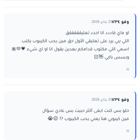
وفو ١٢٣٤
23 يناير 2026
او ماي قاددد انا اجدد تعليقققققق
اللي يبي يرد على تعليقي الأول حق مين يحب الكيبوب يكتب
اسمي اللي مكتوب قدامكم بعدين يقول انا او اي شيء 💗🫶🎀
وبسس باايي 👋🏻
رد
وفو ١٢٣٤
23 يناير 2026
حلو بس كنت ابغى أكثر حبيت بس عادي سؤال
مين كيبوبي هنا يعني يحب الكيبوب ?? 😖😭
رد