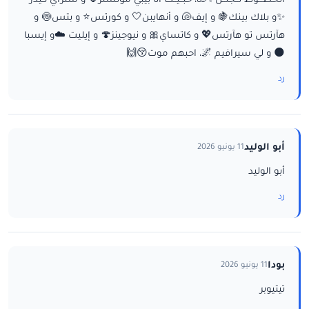
الخطـــوط تــجنــن✨🐚، حبــيــت أنا بيبي مونستر🌷 و ستراي كيدز
✨و بلاك بينك🍇 و إيف🐚 و أنهايبن🤍 و كورتس⭐ و بتس🍥 و
هآرتس تو هآرتس💖 و كاتساي🎀 و نيوجينز🍄 و إيليت ☁️و إيسبا
🌑 و لي سيرافيم 🌌، احبهم موت😚🙌
رد
أبو الوليد
11 يونيو 2026
أبو الوليد
رد
بودا
11 يونيو 2026
تيتيوبر