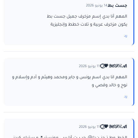
جست بط
14 يونيو 2026
المهم أنا بدي إسم مزخرف جميل جست بط
يكون مزخرف عربية و تلات خطط وإنجليزية
رد
ا𝒴𝒪𝒮ℛ𝒜💗⃝🌕
11 يونيو 2026
المهم انا بدي اسم يونس و جابر ومحمد وهيثم و آدم وإسلام و
نوح و خالد وقصي و
رد
ا𝒴𝒪𝒮ℛ𝒜💗⃝🌕
11 يونيو 2026