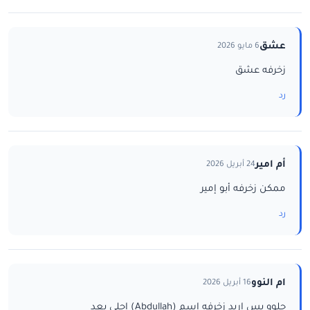
عشق
6 مايو 2026
زخرفه عشق
رد
أم امير
24 أبريل 2026
ممكن زخرفه أبو إمير
رد
ام النوو
16 أبريل 2026
حلوو بس اريد زخرفه اسم (Abdullah) احلى بعد