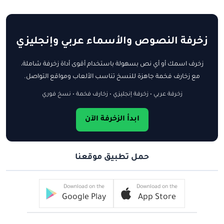
زخرفة النصوص والأسماء عربي وإنجليزي
زخرف اسمك أو أي نص بسهولة باستخدام أقوى أداة زخرفة شاملة،
مع زخارف فخمة جاهزة للنسخ تناسب الألعاب ومواقع التواصل.
زخرفة عربي • زخرفة إنجليزي • زخارف فخمة • نسخ فوري
ابدأ الزخرفة الآن
حمل تطبيق موقعنا
Download on the
Download on the
Google Play
App Store