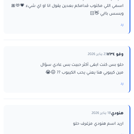
اسمي اللي مكتوب قدامكم بعدين يقول انا او اي شيء 💗🫶🎀
وبسس باايي 👋🏻
رد
وفو ١٢٣٤
23 يناير 2026
حلو بس كنت ابغى أكثر حبيت بس عادي سؤال
مين كيبوبي هنا يعني يحب الكيبوب ?? 😖😭
رد
هنودي
18 يناير 2026
اريد اسم هنودي مزغرف حلو