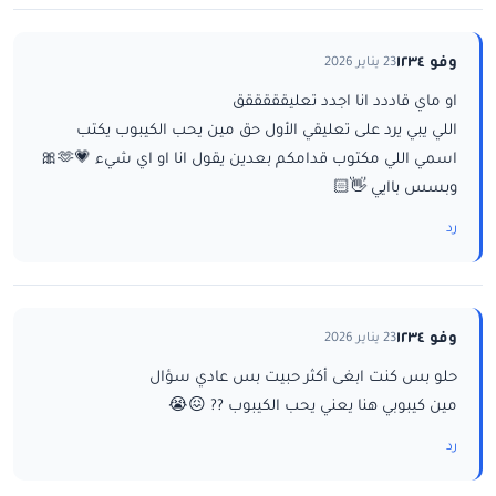
وفو ١٢٣٤
23 يناير 2026
او ماي قاددد انا اجدد تعليقققققق
اللي يبي يرد على تعليقي الأول حق مين يحب الكيبوب يكتب
اسمي اللي مكتوب قدامكم بعدين يقول انا او اي شيء 💗🫶🎀
وبسس باايي 👋🏻
رد
وفو ١٢٣٤
23 يناير 2026
حلو بس كنت ابغى أكثر حبيت بس عادي سؤال
مين كيبوبي هنا يعني يحب الكيبوب ?? 😖😭
رد