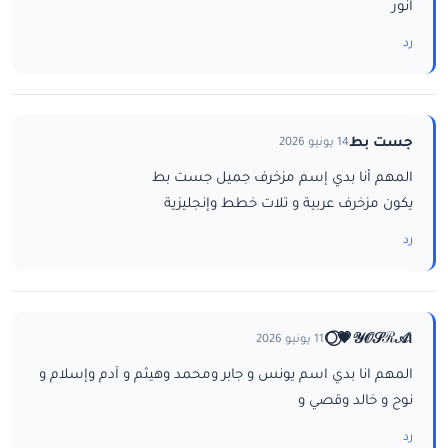
انور
رد
جست بط
14 يونيو 2026
المهم أنا بدي إسم مزخرف جميل جست بط
يكون مزخرف عربية و تلات خطط وإنجليزية
رد
ا𝒴𝒪𝒮ℛ𝒜💗⃝🌕
11 يونيو 2026
المهم انا بدي اسم يونس و جابر ومحمد وهيثم و آدم وإسلام و
نوح و خالد وقصي و
رد