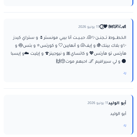
ا𝒴𝒪𝒮ℛ𝒜💗⃝🌕
11 يونيو 2026
الخطـــوط تــجنــن✨🐚، حبــيــت أنا بيبي مونستر🌷 و ستراي كيدز
✨و بلاك بينك🍇 و إيف🐚 و أنهايبن🤍 و كورتس⭐ و بتس🍥 و
هآرتس تو هآرتس💖 و كاتساي🎀 و نيوجينز🍄 و إيليت ☁️و إيسبا
🌑 و لي سيرافيم 🌌، احبهم موت😚🙌
رد
أبو الوليد
11 يونيو 2026
أبو الوليد
رد