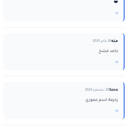
❤️
رد
منه
30 يناير 2025
جامد فشخ
رد
Soso
29 ديسمبر 2024
زخرفة اسم عموري
رد