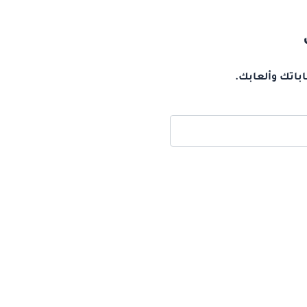
باتك وألعابك.