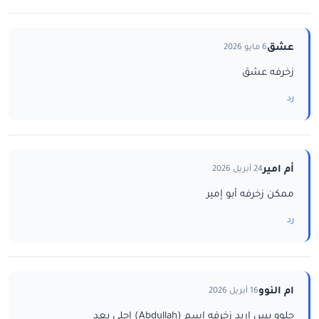
عشق
6 مايو 2026
زخرفه عشق
رد
أم امير
24 أبريل 2026
ممكن زخرفه أبو إمير
رد
ام النوو
16 أبريل 2026
حلوو بس اريد زخرفه اسم (Abdullah) احلى بعد