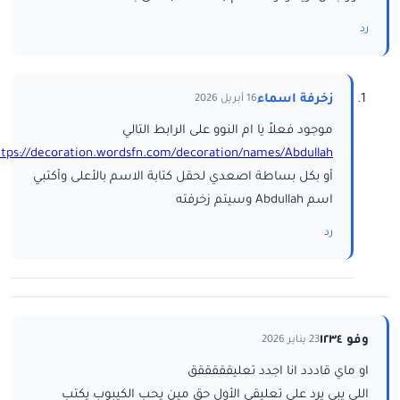
رد
زخرفة اسماء
16 أبريل 2026
موجود فعلاً يا ام النوو على الرابط التالي
ttps://decoration.wordsfn.com/decoration/names/Abdullah/
أو بكل بساطة اصعدي لحقل كتابة الاسم بالأعلى وأكتبي
اسم Abdullah وسيتم زخرفته
رد
وفو ١٢٣٤
23 يناير 2026
او ماي قاددد انا اجدد تعليقققققق
اللي يبي يرد على تعليقي الأول حق مين يحب الكيبوب يكتب