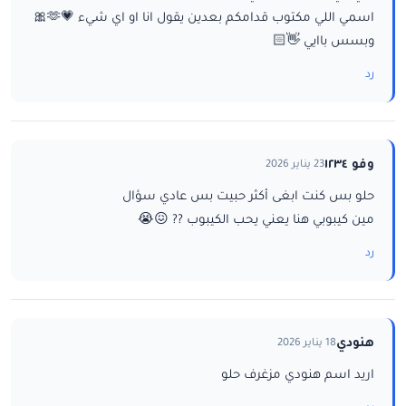
اسمي اللي مكتوب قدامكم بعدين يقول انا او اي شيء 💗🫶🎀
وبسس باايي 👋🏻
رد
وفو ١٢٣٤
23 يناير 2026
حلو بس كنت ابغى أكثر حبيت بس عادي سؤال
مين كيبوبي هنا يعني يحب الكيبوب ?? 😖😭
رد
هنودي
18 يناير 2026
اريد اسم هنودي مزغرف حلو