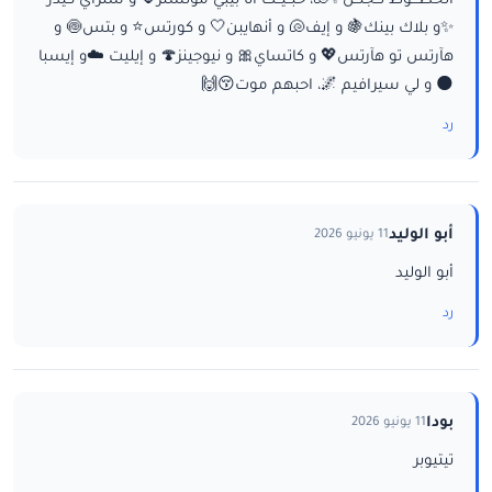
الخطـــوط تــجنــن✨🐚، حبــيــت أنا بيبي مونستر🌷 و ستراي كيدز
✨و بلاك بينك🍇 و إيف🐚 و أنهايبن🤍 و كورتس⭐ و بتس🍥 و
هآرتس تو هآرتس💖 و كاتساي🎀 و نيوجينز🍄 و إيليت ☁️و إيسبا
🌑 و لي سيرافيم 🌌، احبهم موت😚🙌
رد
أبو الوليد
11 يونيو 2026
أبو الوليد
رد
بودا
11 يونيو 2026
تيتيوبر