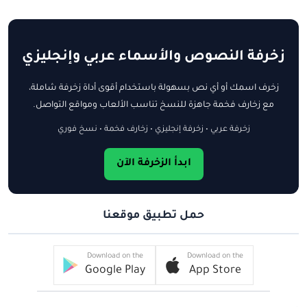
زخرفة النصوص والأسماء عربي وإنجليزي
زخرف اسمك أو أي نص بسهولة باستخدام أقوى أداة زخرفة شاملة،
مع زخارف فخمة جاهزة للنسخ تناسب الألعاب ومواقع التواصل.
زخرفة عربي • زخرفة إنجليزي • زخارف فخمة • نسخ فوري
ابدأ الزخرفة الآن
حمل تطبيق موقعنا
Download on the
Download on the
Google Play
App Store