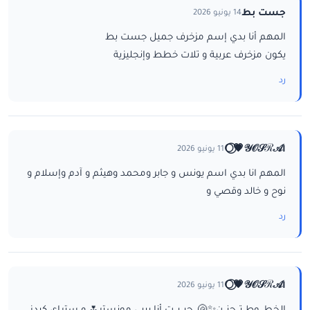
جست بط
14 يونيو 2026
المهم أنا بدي إسم مزخرف جميل جست بط
يكون مزخرف عربية و تلات خطط وإنجليزية
رد
ا𝒴𝒪𝒮ℛ𝒜💗⃝🌕
11 يونيو 2026
المهم انا بدي اسم يونس و جابر ومحمد وهيثم و آدم وإسلام و
نوح و خالد وقصي و
رد
ا𝒴𝒪𝒮ℛ𝒜💗⃝🌕
11 يونيو 2026