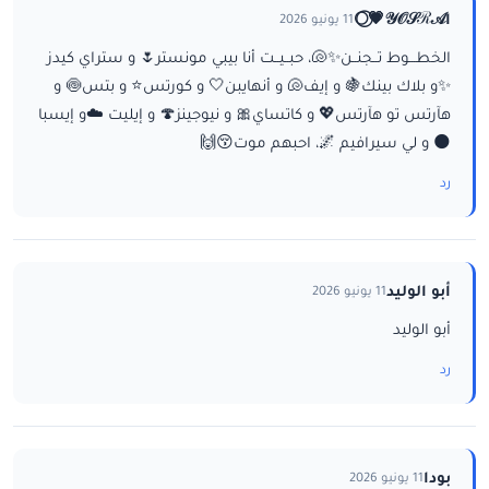
ا𝒴𝒪𝒮ℛ𝒜💗⃝🌕
11 يونيو 2026
الخطـــوط تــجنــن✨🐚، حبــيــت أنا بيبي مونستر🌷 و ستراي كيدز
✨و بلاك بينك🍇 و إيف🐚 و أنهايبن🤍 و كورتس⭐ و بتس🍥 و
هآرتس تو هآرتس💖 و كاتساي🎀 و نيوجينز🍄 و إيليت ☁️و إيسبا
🌑 و لي سيرافيم 🌌، احبهم موت😚🙌
رد
أبو الوليد
11 يونيو 2026
أبو الوليد
رد
بودا
11 يونيو 2026