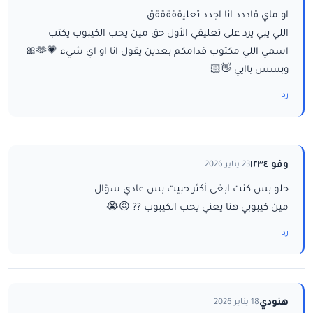
او ماي قاددد انا اجدد تعليقققققق
اللي يبي يرد على تعليقي الأول حق مين يحب الكيبوب يكتب
اسمي اللي مكتوب قدامكم بعدين يقول انا او اي شيء 💗🫶🎀
وبسس باايي 👋🏻
رد
وفو ١٢٣٤
23 يناير 2026
حلو بس كنت ابغى أكثر حبيت بس عادي سؤال
مين كيبوبي هنا يعني يحب الكيبوب ?? 😖😭
رد
هنودي
18 يناير 2026