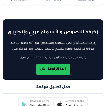
زخرفة النصوص والأسماء عربي وإنجليزي
زخرف اسمك أو أي نص بسهولة باستخدام أقوى أداة زخرفة شاملة،
مع زخارف فخمة جاهزة للنسخ تناسب الألعاب ومواقع التواصل.
زخرفة عربي • زخرفة إنجليزي • زخارف فخمة • نسخ فوري
ابدأ الزخرفة الآن
حمل تطبيق موقعنا
Download on the
Download on the