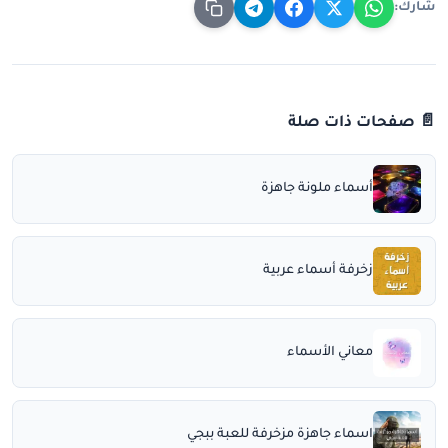
شارك:
📄 صفحات ذات صلة
أسماء ملونة جاهزة
زخرفة أسماء عربية
معاني الأسماء
اسماء جاهزة مزخرفة للعبة ببجي