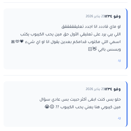
وفو ١٢٣٤
23 يناير 2026
او ماي قاددد انا اجدد تعليقققققق
اللي يبي يرد على تعليقي الأول حق مين يحب الكيبوب يكتب
اسمي اللي مكتوب قدامكم بعدين يقول انا او اي شيء 💗🫶🎀
وبسس باايي 👋🏻
رد
وفو ١٢٣٤
23 يناير 2026
حلو بس كنت ابغى أكثر حبيت بس عادي سؤال
مين كيبوبي هنا يعني يحب الكيبوب ?? 😖😭
رد