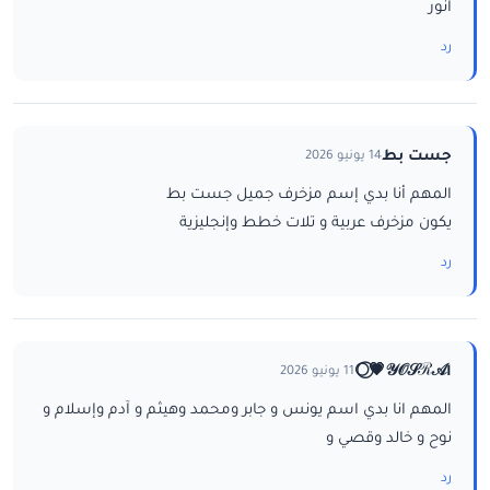
انور
رد
جست بط
14 يونيو 2026
المهم أنا بدي إسم مزخرف جميل جست بط
يكون مزخرف عربية و تلات خطط وإنجليزية
رد
ا𝒴𝒪𝒮ℛ𝒜💗⃝🌕
11 يونيو 2026
المهم انا بدي اسم يونس و جابر ومحمد وهيثم و آدم وإسلام و
نوح و خالد وقصي و
رد