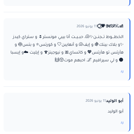
ا𝒴𝒪𝒮ℛ𝒜💗⃝🌕
11 يونيو 2026
الخطـــوط تــجنــن✨🐚، حبــيــت أنا بيبي مونستر🌷 و ستراي كيدز
✨و بلاك بينك🍇 و إيف🐚 و أنهايبن🤍 و كورتس⭐ و بتس🍥 و
هآرتس تو هآرتس💖 و كاتساي🎀 و نيوجينز🍄 و إيليت ☁️و إيسبا
🌑 و لي سيرافيم 🌌، احبهم موت😚🙌
رد
أبو الوليد
11 يونيو 2026
أبو الوليد
رد