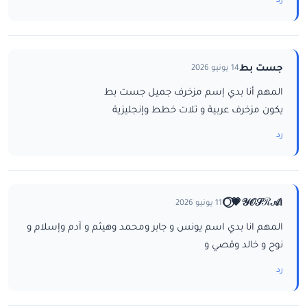
رد
جست بط
14 يونيو 2026
المهم أنا بدي إسم مزخرف جميل جست بط
يكون مزخرف عربية و تلات خطط وإنجليزية
رد
ا𝒴𝒪𝒮ℛ𝒜💗⃝🌕
11 يونيو 2026
المهم انا بدي اسم يونس و جابر ومحمد وهيثم و آدم وإسلام و
نوح و خالد وقصي و
رد