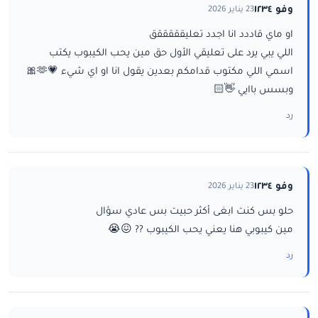
وفو ١٢٣٤
23 يناير 2026
او ماي قاددد انا اجدد تعليقققققق
اللي يبي يرد على تعليقي الأول حق مين يحب الكيبوب يكتب
اسمي اللي مكتوب قدامكم بعدين يقول انا او اي شيء 💗🫶🎀
وبسس باايي 👋🏻
رد
وفو ١٢٣٤
23 يناير 2026
حلو بس كنت ابغى أكثر حبيت بس عادي سؤال
مين كيبوبي هنا يعني يحب الكيبوب ?? 😖😭
رد