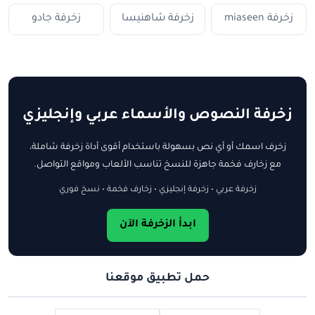
زخرفة miaseen
زخرفة شاهنيسا
زخرفة جادو
زخرفة النصوص والأسماء عربي وإنجليزي
زخرف اسمك أو أي نص بسهولة باستخدام أقوى أداة زخرفة شاملة،
مع زخارف فخمة جاهزة للنسخ تناسب الألعاب ومواقع التواصل.
زخرفة عربي • زخرفة إنجليزي • زخارف فخمة • نسخ فوري
ابدأ الزخرفة الآن
حمل تطبيق موقعنا