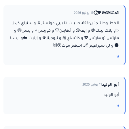
ا𝒴𝒪𝒮ℛ𝒜💗⃝🌕
11 يونيو 2026
الخطـــوط تــجنــن✨🐚، حبــيــت أنا بيبي مونستر🌷 و ستراي كيدز
✨و بلاك بينك🍇 و إيف🐚 و أنهايبن🤍 و كورتس⭐ و بتس🍥 و
هآرتس تو هآرتس💖 و كاتساي🎀 و نيوجينز🍄 و إيليت ☁️و إيسبا
🌑 و لي سيرافيم 🌌، احبهم موت😚🙌
رد
أبو الوليد
11 يونيو 2026
أبو الوليد
رد