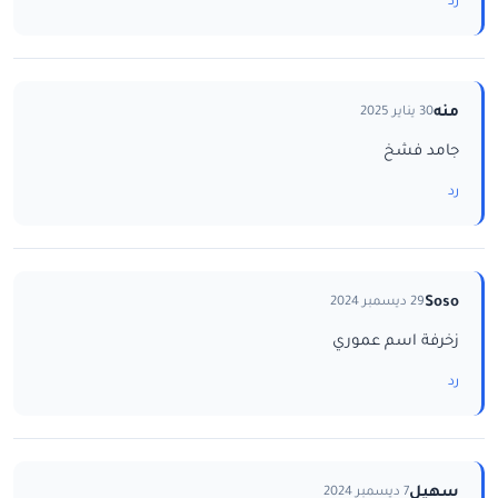
رد
منه
30 يناير 2025
جامد فشخ
رد
Soso
29 ديسمبر 2024
زخرفة اسم عموري
رد
سهيل
7 ديسمبر 2024