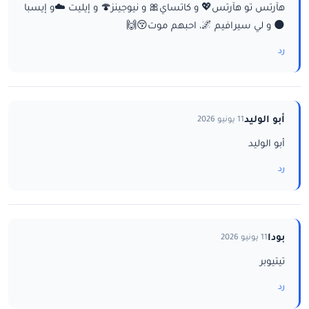
هآرتس تو هآرتس💖 و كاتساي🎀 و نيوجينز🍄 و إيليت ☁️و إيسبا
🌑 و لي سيرافيم 🌌، احبهم موت😚🙌
رد
أبو الوليد
11 يونيو 2026
أبو الوليد
رد
بودا
11 يونيو 2026
تيتيوبر
رد