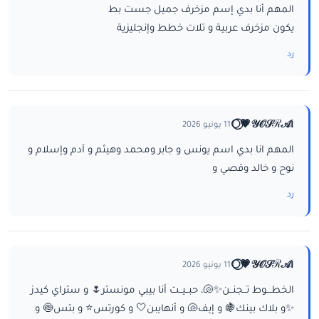
المهم أنا بدي إسم مزخرف جميل جست بط
يكون مزخرف عربية و تلات خطط وإنجليزية
رد
ا𝒴𝒪𝒮ℛ𝒜💗⃝🌕
11 يونيو 2026
المهم انا بدي اسم يونس و جابر ومحمد وهيثم و آدم وإسلام و
نوح و خالد وقصي و
رد
ا𝒴𝒪𝒮ℛ𝒜💗⃝🌕
11 يونيو 2026
الخطـــوط تــجنــن✨🐚، حبــيــت أنا بيبي مونستر🌷 و ستراي كيدز
✨و بلاك بينك🍇 و إيف🐚 و أنهايبن🤍 و كورتس⭐ و بتس🍥 و