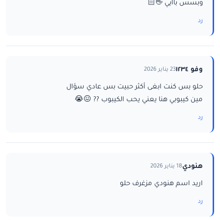
وبسس باايي 👋🏻
رد
وفو ١٢٣٤
23 يناير 2026
حلو بس كنت ابغى أكثر حبيت بس عادي سؤال
مين كيبوبي هنا يعني يحب الكيبوب ?? 😖😭
رد
هنودي
18 يناير 2026
اريد اسم هنودي مزغرف حلو
رد