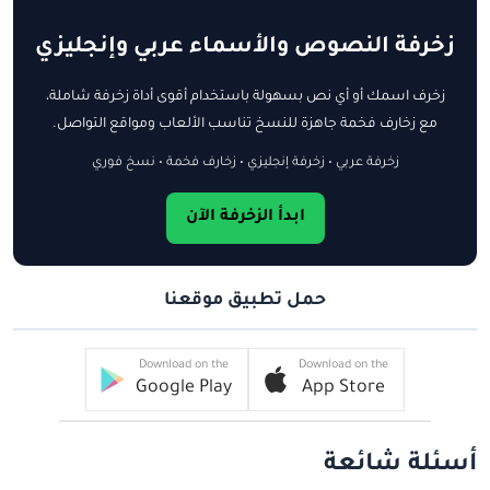
زخرفة النصوص والأسماء عربي وإنجليزي
زخرف اسمك أو أي نص بسهولة باستخدام أقوى أداة زخرفة شاملة،
مع زخارف فخمة جاهزة للنسخ تناسب الألعاب ومواقع التواصل.
زخرفة عربي • زخرفة إنجليزي • زخارف فخمة • نسخ فوري
ابدأ الزخرفة الآن
حمل تطبيق موقعنا
Download on the
Download on the
Google Play
App Store
أسئلة شائعة