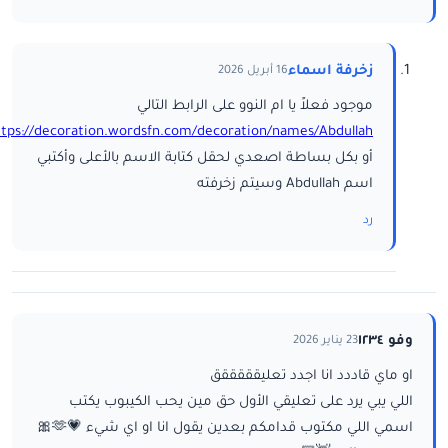
زخرفة اسماء
16 أبريل 2026
موجود فعلاً يا ام النوو على الرابط التالي
ttps://decoration.wordsfn.com/decoration/names/Abdullah/
أو بكل بساطة اصعدي لحقل كتابة الاسم بالأعلى وأكتبي
اسم Abdullah وسيتم زخرفته
رد
وفو ١٢٣٤
23 يناير 2026
او ماي قاددد انا اجدد تعليقققققق
اللي يبي يرد على تعليقي الأول حق مين يحب الكيبوب يكتب
اسمي اللي مكتوب قدامكم بعدين يقول انا او اي شيء 💗🫶🎀