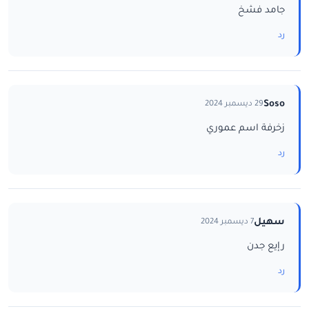
جامد فشخ
رد
Soso
29 ديسمبر 2024
زخرفة اسم عموري
رد
سهيل
7 ديسمبر 2024
رإيع جدن
رد