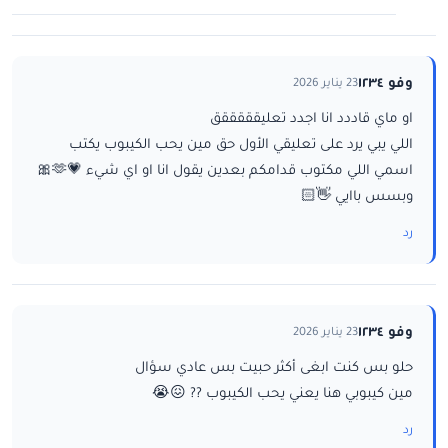
وفو ١٢٣٤
23 يناير 2026
او ماي قاددد انا اجدد تعليقققققق
اللي يبي يرد على تعليقي الأول حق مين يحب الكيبوب يكتب
اسمي اللي مكتوب قدامكم بعدين يقول انا او اي شيء 💗🫶🎀
وبسس باايي 👋🏻
رد
وفو ١٢٣٤
23 يناير 2026
حلو بس كنت ابغى أكثر حبيت بس عادي سؤال
مين كيبوبي هنا يعني يحب الكيبوب ?? 😖😭
رد