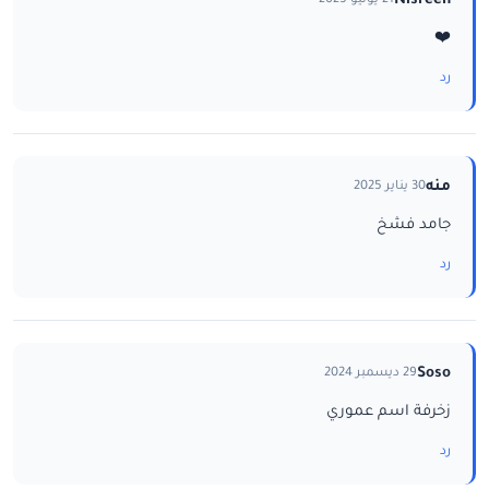
Nisreen
21 يونيو 2025
❤️
رد
منه
30 يناير 2025
جامد فشخ
رد
Soso
29 ديسمبر 2024
زخرفة اسم عموري
رد