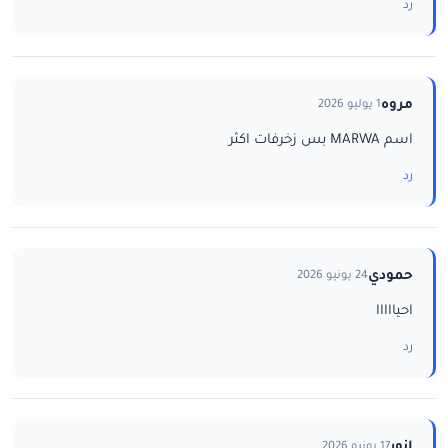
رد
مروه
1 يوليو 2026
اسم MARWA بس زخرفات اكثر
رد
حمودي
24 يونيو 2026
احيااااا
رد
انور
17 يونيو 2026