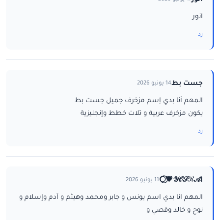
انور
رد
جست بط
14 يونيو 2026
المهم أنا بدي إسم مزخرف جميل جست بط
يكون مزخرف عربية و تلات خطط وإنجليزية
رد
ا𝒴𝒪𝒮ℛ𝒜💗⃝🌕
11 يونيو 2026
المهم انا بدي اسم يونس و جابر ومحمد وهيثم و آدم وإسلام و
نوح و خالد وقصي و