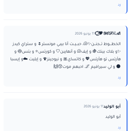
رد
ا𝒴𝒪𝒮ℛ𝒜💗⃝🌕
11 يونيو 2026
الخطـــوط تــجنــن✨🐚، حبــيــت أنا بيبي مونستر🌷 و ستراي كيدز
✨و بلاك بينك🍇 و إيف🐚 و أنهايبن🤍 و كورتس⭐ و بتس🍥 و
هآرتس تو هآرتس💖 و كاتساي🎀 و نيوجينز🍄 و إيليت ☁️و إيسبا
🌑 و لي سيرافيم 🌌، احبهم موت😚🙌
رد
أبو الوليد
11 يونيو 2026
أبو الوليد
رد