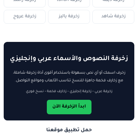
زخرفة ديمة
زخرفة talfah
زخرفة راشد
زخرفة شاهد
زخرفة ياليز
زخرفة عروج
زخرفة النصوص والأسماء عربي وإنجليزي
زخرف اسمك أو أي نص بسهولة باستخدام أقوى أداة زخرفة شاملة،
مع زخارف فخمة جاهزة للنسخ تناسب الألعاب ومواقع التواصل.
زخرفة عربي • زخرفة إنجليزي • زخارف فخمة • نسخ فوري
ابدأ الزخرفة الآن
حمل تطبيق موقعنا