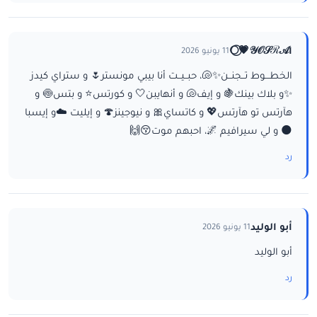
ا𝒴𝒪𝒮ℛ𝒜💗⃝🌕
11 يونيو 2026
الخطـــوط تــجنــن✨🐚، حبــيــت أنا بيبي مونستر🌷 و ستراي كيدز
✨و بلاك بينك🍇 و إيف🐚 و أنهايبن🤍 و كورتس⭐ و بتس🍥 و
هآرتس تو هآرتس💖 و كاتساي🎀 و نيوجينز🍄 و إيليت ☁️و إيسبا
🌑 و لي سيرافيم 🌌، احبهم موت😚🙌
رد
أبو الوليد
11 يونيو 2026
أبو الوليد
رد