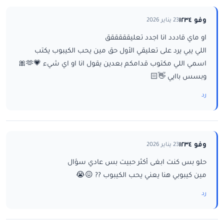
وفو ١٢٣٤
23 يناير 2026
او ماي قاددد انا اجدد تعليقققققق
اللي يبي يرد على تعليقي الأول حق مين يحب الكيبوب يكتب
اسمي اللي مكتوب قدامكم بعدين يقول انا او اي شيء 💗🫶🎀
وبسس باايي 👋🏻
رد
وفو ١٢٣٤
23 يناير 2026
حلو بس كنت ابغى أكثر حبيت بس عادي سؤال
مين كيبوبي هنا يعني يحب الكيبوب ?? 😖😭
رد