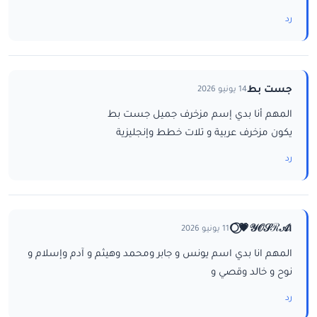
رد
جست بط
14 يونيو 2026
المهم أنا بدي إسم مزخرف جميل جست بط
يكون مزخرف عربية و تلات خطط وإنجليزية
رد
ا𝒴𝒪𝒮ℛ𝒜💗⃝🌕
11 يونيو 2026
المهم انا بدي اسم يونس و جابر ومحمد وهيثم و آدم وإسلام و
نوح و خالد وقصي و
رد