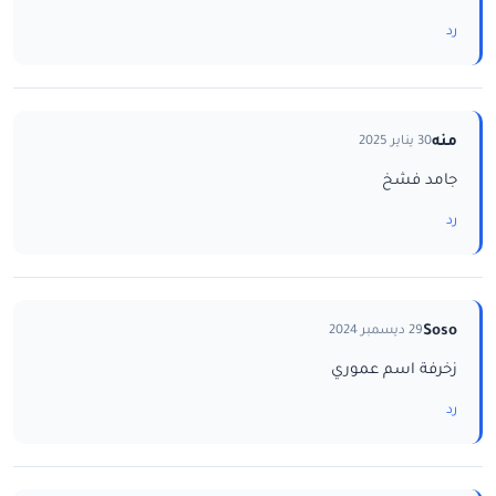
رد
منه
30 يناير 2025
جامد فشخ
رد
Soso
29 ديسمبر 2024
زخرفة اسم عموري
رد