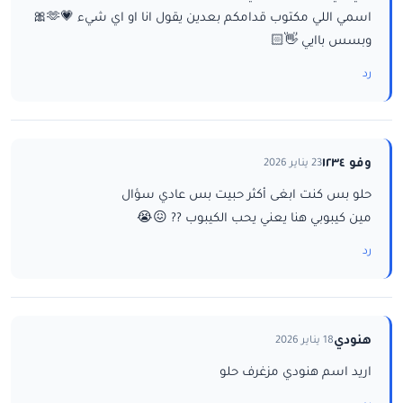
اسمي اللي مكتوب قدامكم بعدين يقول انا او اي شيء 💗🫶🎀
وبسس باايي 👋🏻
رد
وفو ١٢٣٤
23 يناير 2026
حلو بس كنت ابغى أكثر حبيت بس عادي سؤال
مين كيبوبي هنا يعني يحب الكيبوب ?? 😖😭
رد
هنودي
18 يناير 2026
اريد اسم هنودي مزغرف حلو