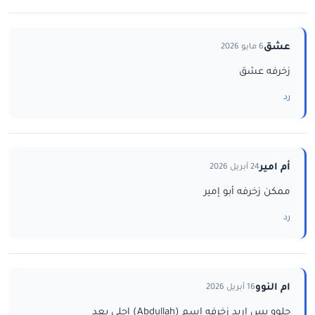
عشق
6 مايو 2026
زخرفه عشق
رد
أم امير
24 أبريل 2026
ممكن زخرفه أبو إمير
رد
ام النوو
16 أبريل 2026
حلوو بس اريد زخرفه اسم (Abdullah) احلى بعد