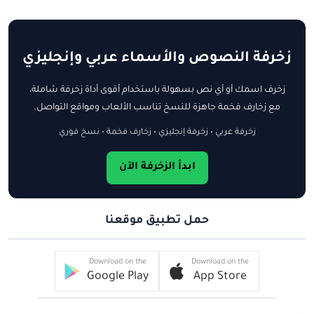
زخرفة النصوص والأسماء عربي وإنجليزي
زخرف اسمك أو أي نص بسهولة باستخدام أقوى أداة زخرفة شاملة،
مع زخارف فخمة جاهزة للنسخ تناسب الألعاب ومواقع التواصل.
زخرفة عربي • زخرفة إنجليزي • زخارف فخمة • نسخ فوري
ابدأ الزخرفة الآن
حمل تطبيق موقعنا
Download on the
Download on the
Google Play
App Store