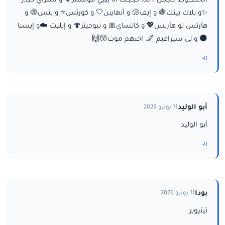
الخطـــوط تــجنــن✨🐚، حبــيــت أنا بيبي مونستر🌷 و ستراي كيدز
✨و بلاك بينك🍇 و إيف🐚 و أنهايبن🤍 و كورتس⭐ و بتس🍥 و
هآرتس تو هآرتس💖 و كاتساي🎀 و نيوجينز🍄 و إيليت ☁️و إيسبا
🌑 و لي سيرافيم 🌌، احبهم موت😚🙌
رد
أبو الوليد
11 يونيو 2026
أبو الوليد
رد
بودا
11 يونيو 2026
تيتيوبر