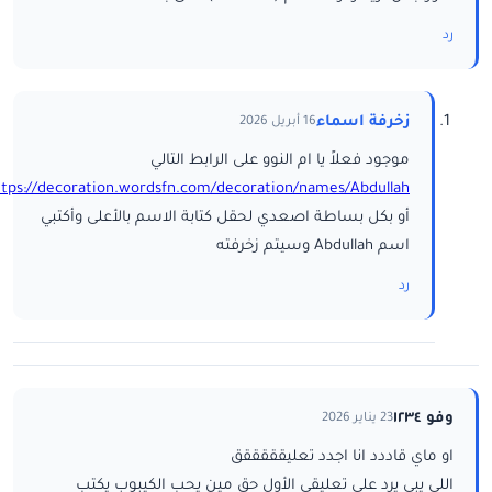
رد
زخرفة اسماء
16 أبريل 2026
موجود فعلاً يا ام النوو على الرابط التالي
ttps://decoration.wordsfn.com/decoration/names/Abdullah/
أو بكل بساطة اصعدي لحقل كتابة الاسم بالأعلى وأكتبي
اسم Abdullah وسيتم زخرفته
رد
وفو ١٢٣٤
23 يناير 2026
او ماي قاددد انا اجدد تعليقققققق
اللي يبي يرد على تعليقي الأول حق مين يحب الكيبوب يكتب