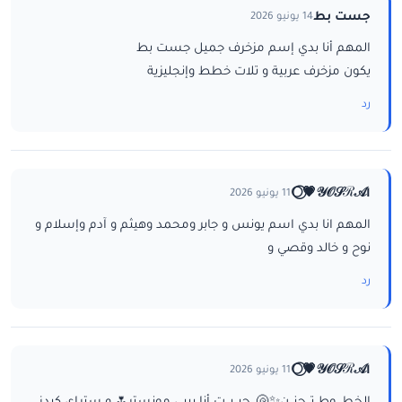
جست بط
14 يونيو 2026
المهم أنا بدي إسم مزخرف جميل جست بط
يكون مزخرف عربية و تلات خطط وإنجليزية
رد
ا𝒴𝒪𝒮ℛ𝒜💗⃝🌕
11 يونيو 2026
المهم انا بدي اسم يونس و جابر ومحمد وهيثم و آدم وإسلام و
نوح و خالد وقصي و
رد
ا𝒴𝒪𝒮ℛ𝒜💗⃝🌕
11 يونيو 2026