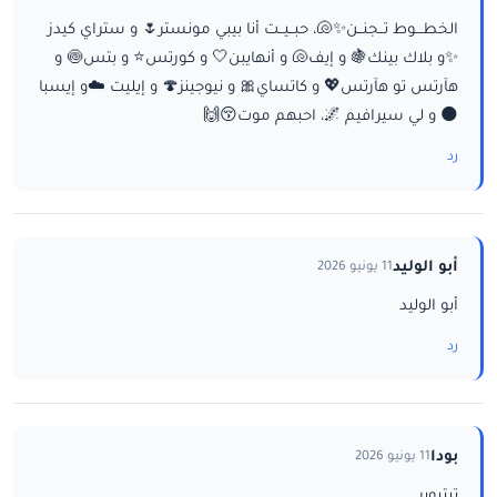
الخطـــوط تــجنــن✨🐚، حبــيــت أنا بيبي مونستر🌷 و ستراي كيدز
✨و بلاك بينك🍇 و إيف🐚 و أنهايبن🤍 و كورتس⭐ و بتس🍥 و
هآرتس تو هآرتس💖 و كاتساي🎀 و نيوجينز🍄 و إيليت ☁️و إيسبا
🌑 و لي سيرافيم 🌌، احبهم موت😚🙌
رد
أبو الوليد
11 يونيو 2026
أبو الوليد
رد
بودا
11 يونيو 2026
تيتيوبر