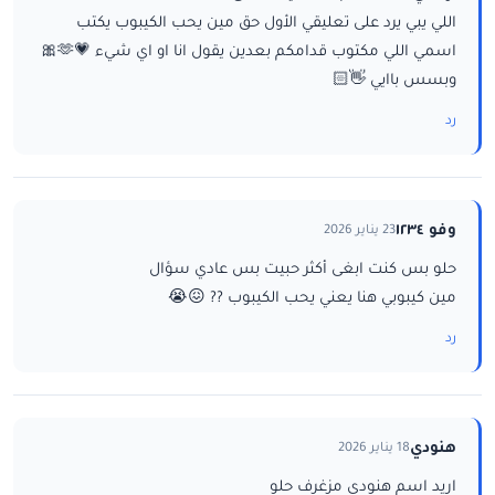
اللي يبي يرد على تعليقي الأول حق مين يحب الكيبوب يكتب
اسمي اللي مكتوب قدامكم بعدين يقول انا او اي شيء 💗🫶🎀
وبسس باايي 👋🏻
رد
وفو ١٢٣٤
23 يناير 2026
حلو بس كنت ابغى أكثر حبيت بس عادي سؤال
مين كيبوبي هنا يعني يحب الكيبوب ?? 😖😭
رد
هنودي
18 يناير 2026
اريد اسم هنودي مزغرف حلو