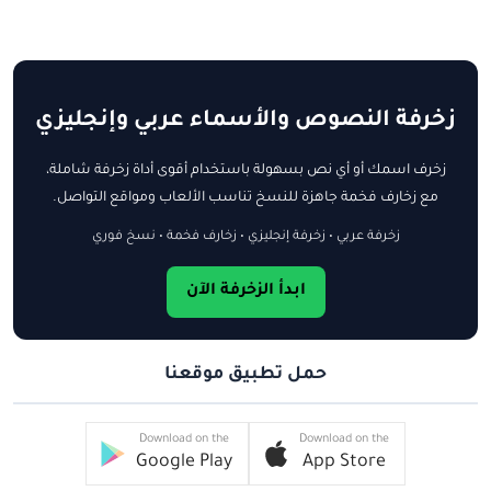
زخرفة النصوص والأسماء عربي وإنجليزي
زخرف اسمك أو أي نص بسهولة باستخدام أقوى أداة زخرفة شاملة،
مع زخارف فخمة جاهزة للنسخ تناسب الألعاب ومواقع التواصل.
زخرفة عربي • زخرفة إنجليزي • زخارف فخمة • نسخ فوري
ابدأ الزخرفة الآن
حمل تطبيق موقعنا
Download on the
Download on the
Google Play
App Store