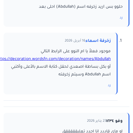
حلوو بس اريد زخرفه اسم (Abdullah) احلى بعد
رد
زخرفة اسماء
16 أبريل 2026
موجود فعلاً يا ام النوو على الرابط التالي
ttps://decoration.wordsfn.com/decoration/names/Abdullah/
أو بكل بساطة اصعدي لحقل كتابة الاسم بالأعلى وأكتبي
اسم Abdullah وسيتم زخرفته
رد
وفو ١٢٣٤
23 يناير 2026
او ماي قاددد انا اجدد تعليقققققق