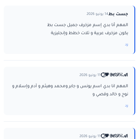
جست بط
14 يونيو 2026
المهم أنا بدي إسم مزخرف جميل جست بط
يكون مزخرف عربية و تلات خطط وإنجليزية
رد
ا𝒴𝒪𝒮ℛ𝒜💗⃝🌕
11 يونيو 2026
المهم انا بدي اسم يونس و جابر ومحمد وهيثم و آدم وإسلام و
نوح و خالد وقصي و
رد
ا𝒴𝒪𝒮ℛ𝒜💗⃝🌕
11 يونيو 2026