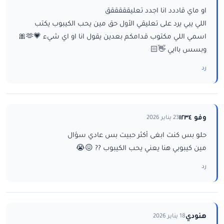
او ماي قاددد انا اجدد تعليقققققق
اللي يبي يرد على تعليقي الأول حق مين يحب الكيبوب يكتب
اسمي اللي مكتوب قدامكم بعدين يقول انا او اي شيء 💗🫶🎀
وبسس باايي 👋🏻
رد
وفو ١٢٣٤
23 يناير 2026
حلو بس كنت ابغى أكثر حبيت بس عادي سؤال
مين كيبوبي هنا يعني يحب الكيبوب ?? 😖😭
رد
هنودي
18 يناير 2026