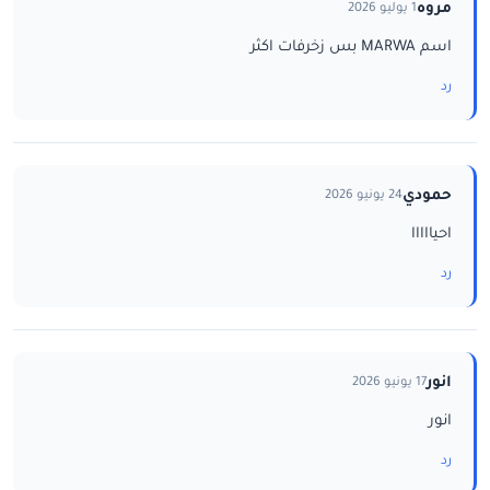
مروه
1 يوليو 2026
اسم MARWA بس زخرفات اكثر
رد
حمودي
24 يونيو 2026
احيااااا
رد
انور
17 يونيو 2026
انور
رد