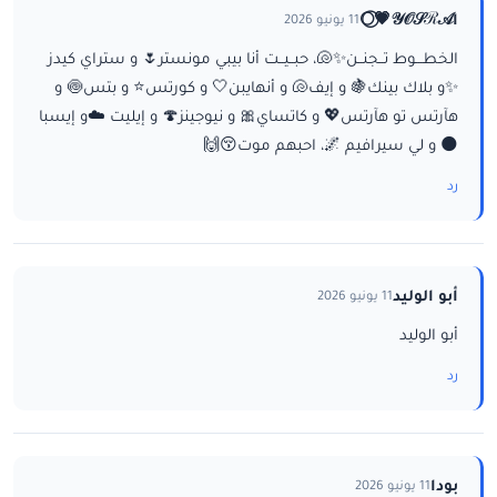
ا𝒴𝒪𝒮ℛ𝒜💗⃝🌕
11 يونيو 2026
الخطـــوط تــجنــن✨🐚، حبــيــت أنا بيبي مونستر🌷 و ستراي كيدز
✨و بلاك بينك🍇 و إيف🐚 و أنهايبن🤍 و كورتس⭐ و بتس🍥 و
هآرتس تو هآرتس💖 و كاتساي🎀 و نيوجينز🍄 و إيليت ☁️و إيسبا
🌑 و لي سيرافيم 🌌، احبهم موت😚🙌
رد
أبو الوليد
11 يونيو 2026
أبو الوليد
رد
بودا
11 يونيو 2026