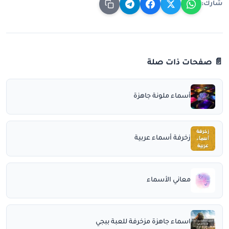
شارك:
📄 صفحات ذات صلة
أسماء ملونة جاهزة
زخرفة أسماء عربية
معاني الأسماء
اسماء جاهزة مزخرفة للعبة ببجي