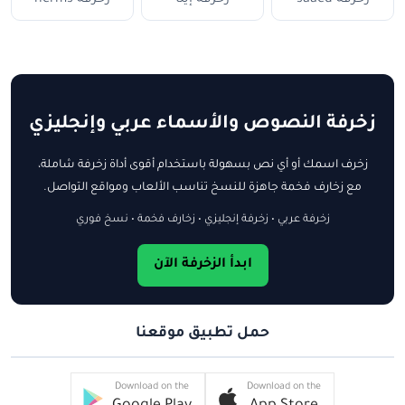
زخرفة النصوص والأسماء عربي وإنجليزي
زخرف اسمك أو أي نص بسهولة باستخدام أقوى أداة زخرفة شاملة،
مع زخارف فخمة جاهزة للنسخ تناسب الألعاب ومواقع التواصل.
زخرفة عربي • زخرفة إنجليزي • زخارف فخمة • نسخ فوري
ابدأ الزخرفة الآن
حمل تطبيق موقعنا
Download on the
Download on the