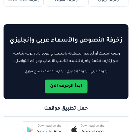
زخرفة النصوص والأسماء عربي وإنجليزي
زخرف اسمك أو أي نص بسهولة باستخدام أقوى أداة زخرفة شاملة،
مع زخارف فخمة جاهزة للنسخ تناسب الألعاب ومواقع التواصل.
زخرفة عربي • زخرفة إنجليزي • زخارف فخمة • نسخ فوري
ابدأ الزخرفة الآن
حمل تطبيق موقعنا
Download on the
Download on the