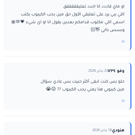
او ماي قاددد انا اجدد تعليقققققق
اللي يبي يرد على تعليقي الأول حق مين يحب الكيبوب يكتب
اسمي اللي مكتوب قدامكم بعدين يقول انا او اي شيء 💗🫶🎀
وبسس باايي 👋🏻
رد
وفو ١٢٣٤
23 يناير 2026
حلو بس كنت ابغى أكثر حبيت بس عادي سؤال
مين كيبوبي هنا يعني يحب الكيبوب ?? 😖😭
رد
هنودي
18 يناير 2026