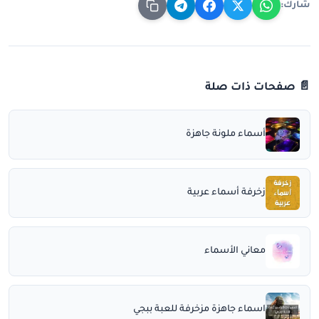
شارك:
📄 صفحات ذات صلة
أسماء ملونة جاهزة
زخرفة أسماء عربية
معاني الأسماء
اسماء جاهزة مزخرفة للعبة ببجي