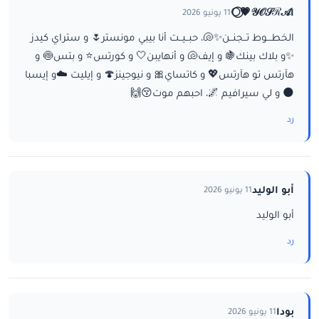
ا𝒴𝒪𝒮ℛ𝒜💗⃝🌕
11 يونيو 2026
الخطـــوط تــجنــن✨🐚، حبــيــت أنا بيبي مونستر🌷 و ستراي كيدز
✨و بلاك بينك🍇 و إيف🐚 و أنهايبن🤍 و كورتس⭐ و بتس🍥 و
هآرتس تو هآرتس💖 و كاتساي🎀 و نيوجينز🍄 و إيليت ☁️و إيسبا
🌑 و لي سيرافيم 🌌، احبهم موت😚🙌
رد
أبو الوليد
11 يونيو 2026
أبو الوليد
رد
بودا
11 يونيو 2026