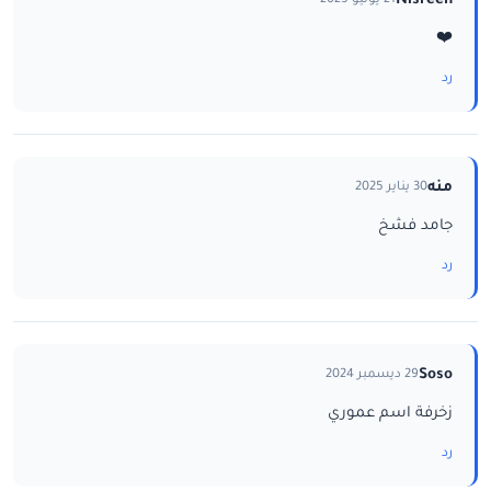
Nisreen
21 يونيو 2025
❤️
رد
منه
30 يناير 2025
جامد فشخ
رد
Soso
29 ديسمبر 2024
زخرفة اسم عموري
رد