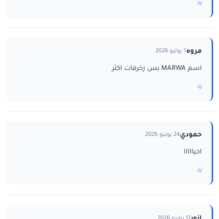
رد
مروه
1 يوليو 2026
اسم MARWA بس زخرفات اكثر
رد
حمودي
24 يونيو 2026
احيااااا
رد
انور
17 يونيو 2026