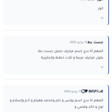
انور
رد
جست بط
14 يونيو 2026
المهم أنا بدي إسم مزخرف جميل جست بط
يكون مزخرف عربية و تلات خطط وإنجليزية
رد
ا𝒴𝒪𝒮ℛ𝒜💗⃝🌕
11 يونيو 2026
المهم انا بدي اسم يونس و جابر ومحمد وهيثم و آدم وإسلام و
نوح و خالد وقصي و