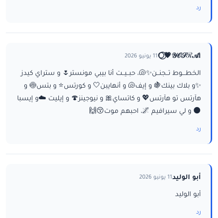
رد
ا𝒴𝒪𝒮ℛ𝒜💗⃝🌕
11 يونيو 2026
الخطـــوط تــجنــن✨🐚، حبــيــت أنا بيبي مونستر🌷 و ستراي كيدز
✨و بلاك بينك🍇 و إيف🐚 و أنهايبن🤍 و كورتس⭐ و بتس🍥 و
هآرتس تو هآرتس💖 و كاتساي🎀 و نيوجينز🍄 و إيليت ☁️و إيسبا
🌑 و لي سيرافيم 🌌، احبهم موت😚🙌
رد
أبو الوليد
11 يونيو 2026
أبو الوليد
رد