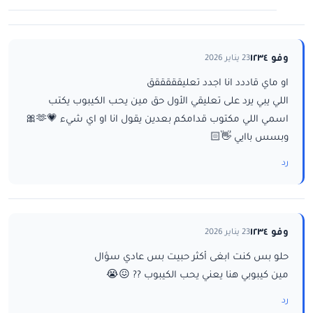
وفو ١٢٣٤
23 يناير 2026
او ماي قاددد انا اجدد تعليقققققق
اللي يبي يرد على تعليقي الأول حق مين يحب الكيبوب يكتب
اسمي اللي مكتوب قدامكم بعدين يقول انا او اي شيء 💗🫶🎀
وبسس باايي 👋🏻
رد
وفو ١٢٣٤
23 يناير 2026
حلو بس كنت ابغى أكثر حبيت بس عادي سؤال
مين كيبوبي هنا يعني يحب الكيبوب ?? 😖😭
رد