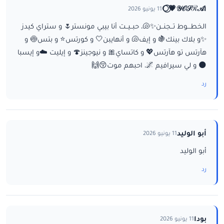
ا𝒴𝒪𝒮ℛ𝒜💗⃝🌕
11 يونيو 2026
الخطـــوط تــجنــن✨🐚، حبــيــت أنا بيبي مونستر🌷 و ستراي كيدز
✨و بلاك بينك🍇 و إيف🐚 و أنهايبن🤍 و كورتس⭐ و بتس🍥 و
هآرتس تو هآرتس💖 و كاتساي🎀 و نيوجينز🍄 و إيليت ☁️و إيسبا
🌑 و لي سيرافيم 🌌، احبهم موت😚🙌
رد
أبو الوليد
11 يونيو 2026
أبو الوليد
رد
بودا
11 يونيو 2026