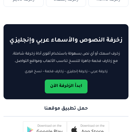
زخرفة النصوص والأسماء عربي وإنجليزي
زخرف اسمك أو أي نص بسهولة باستخدام أقوى أداة زخرفة شاملة،
مع زخارف فخمة جاهزة للنسخ تناسب الألعاب ومواقع التواصل.
زخرفة عربي • زخرفة إنجليزي • زخارف فخمة • نسخ فوري
ابدأ الزخرفة الآن
حمل تطبيق موقعنا
Download on the
Download on the