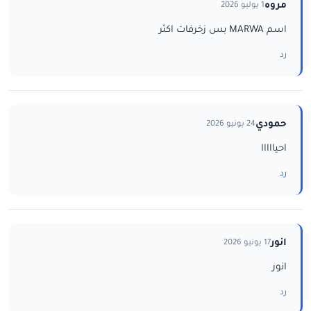
مروه
1 يوليو 2026
اسم MARWA بس زخرفات اكثر
رد
حمودي
24 يونيو 2026
احيااااا
رد
انور
17 يونيو 2026
انور
رد