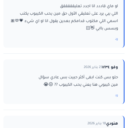
او ماي قاددد انا اجدد تعليقققققق
اللي يبي يرد على تعليقي الأول حق مين يحب الكيبوب يكتب
اسمي اللي مكتوب قدامكم بعدين يقول انا او اي شيء 💗🫶🎀
وبسس باايي 👋🏻
رد
وفو ١٢٣٤
23 يناير 2026
حلو بس كنت ابغى أكثر حبيت بس عادي سؤال
مين كيبوبي هنا يعني يحب الكيبوب ?? 😖😭
رد
هنودي
18 يناير 2026