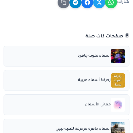
شارك:
📄 صفحات ذات صلة
أسماء ملونة جاهزة
زخرفة أسماء عربية
معاني الأسماء
اسماء جاهزة مزخرفة للعبة ببجي