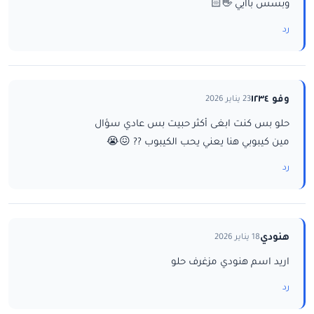
وبسس باايي 👋🏻
رد
وفو ١٢٣٤
23 يناير 2026
حلو بس كنت ابغى أكثر حبيت بس عادي سؤال
مين كيبوبي هنا يعني يحب الكيبوب ?? 😖😭
رد
هنودي
18 يناير 2026
اريد اسم هنودي مزغرف حلو
رد