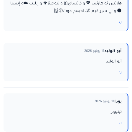
هآرتس تو هآرتس💖 و كاتساي🎀 و نيوجينز🍄 و إيليت ☁️و إيسبا
🌑 و لي سيرافيم 🌌، احبهم موت😚🙌
رد
أبو الوليد
11 يونيو 2026
أبو الوليد
رد
بودا
11 يونيو 2026
تيتيوبر
رد