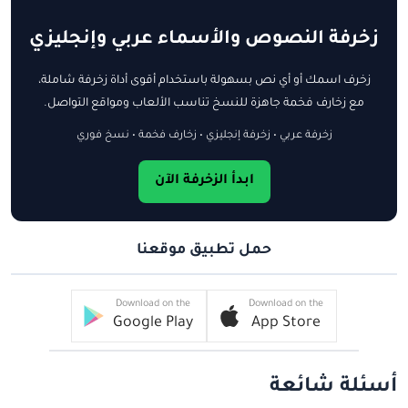
زخرفة النصوص والأسماء عربي وإنجليزي
زخرف اسمك أو أي نص بسهولة باستخدام أقوى أداة زخرفة شاملة،
مع زخارف فخمة جاهزة للنسخ تناسب الألعاب ومواقع التواصل.
زخرفة عربي • زخرفة إنجليزي • زخارف فخمة • نسخ فوري
ابدأ الزخرفة الآن
حمل تطبيق موقعنا
Download on the
Download on the
Google Play
App Store
أسئلة شائعة