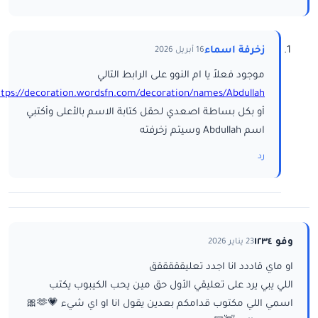
زخرفة اسماء
16 أبريل 2026
موجود فعلاً يا ام النوو على الرابط التالي
ttps://decoration.wordsfn.com/decoration/names/Abdullah/
أو بكل بساطة اصعدي لحقل كتابة الاسم بالأعلى وأكتبي
اسم Abdullah وسيتم زخرفته
رد
وفو ١٢٣٤
23 يناير 2026
او ماي قاددد انا اجدد تعليقققققق
اللي يبي يرد على تعليقي الأول حق مين يحب الكيبوب يكتب
اسمي اللي مكتوب قدامكم بعدين يقول انا او اي شيء 💗🫶🎀