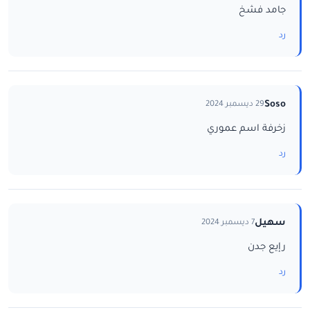
جامد فشخ
رد
Soso
29 ديسمبر 2024
زخرفة اسم عموري
رد
سهيل
7 ديسمبر 2024
رإيع جدن
رد