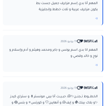
المهم أنا بدي إسم مزخرف جميل جست بط
يكون مزخرف عربية و تلات خطط وإنجليزية
رد
ا𝒴𝒪𝒮ℛ𝒜💗⃝🌕
11 يونيو 2026
المهم انا بدي اسم يونس و جابر ومحمد وهيثم و آدم وإسلام و
نوح و خالد وقصي و
رد
ا𝒴𝒪𝒮ℛ𝒜💗⃝🌕
11 يونيو 2026
الخطـــوط تــجنــن✨🐚، حبــيــت أنا بيبي مونستر🌷 و ستراي كيدز
✨و بلاك بينك🍇 و إيف🐚 و أنهايبن🤍 و كورتس⭐ و بتس🍥 و