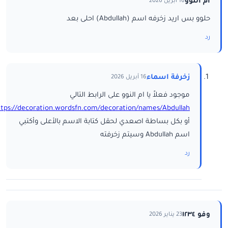
ام النوو
16 أبريل 2026
حلوو بس اريد زخرفه اسم (Abdullah) احلى بعد
رد
زخرفة اسماء
16 أبريل 2026
موجود فعلاً يا ام النوو على الرابط التالي
ttps://decoration.wordsfn.com/decoration/names/Abdullah/
أو بكل بساطة اصعدي لحقل كتابة الاسم بالأعلى وأكتبي
اسم Abdullah وسيتم زخرفته
رد
وفو ١٢٣٤
23 يناير 2026