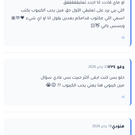
او ماي قاددد انا اجدد تعليقققققق
اللي يبي يرد على تعليقي الأول حق مين يحب الكيبوب يكتب
اسمي اللي مكتوب قدامكم بعدين يقول انا او اي شيء 💗🫶🎀
وبسس باايي 👋🏻
رد
وفو ١٢٣٤
23 يناير 2026
حلو بس كنت ابغى أكثر حبيت بس عادي سؤال
مين كيبوبي هنا يعني يحب الكيبوب ?? 😖😭
رد
هنودي
18 يناير 2026