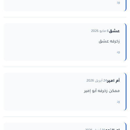
رد
عشق
6 مايو 2026
زخرفه عشق
رد
أم امير
24 أبريل 2026
ممكن زخرفه أبو إمير
رد