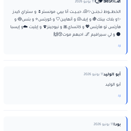
ا𝒴𝒪𝒮ℛ𝒜💗⃝🌕
11 يونيو 2026
الخطـــوط تــجنــن✨🐚، حبــيــت أنا بيبي مونستر🌷 و ستراي كيدز
✨و بلاك بينك🍇 و إيف🐚 و أنهايبن🤍 و كورتس⭐ و بتس🍥 و
هآرتس تو هآرتس💖 و كاتساي🎀 و نيوجينز🍄 و إيليت ☁️و إيسبا
🌑 و لي سيرافيم 🌌، احبهم موت😚🙌
رد
أبو الوليد
11 يونيو 2026
أبو الوليد
رد
بودا
11 يونيو 2026