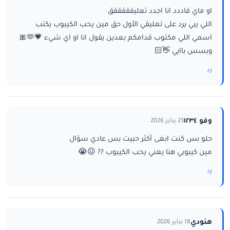
او ماي قاددد انا اجدد تعليقققققق
اللي يبي يرد على تعليقي الأول حق مين يحب الكيبوب يكتب
اسمي اللي مكتوب قدامكم بعدين يقول انا او اي شيء 💗🫶🎀
وبسس باايي 👋🏻
رد
وفو ١٢٣٤
23 يناير 2026
حلو بس كنت ابغى أكثر حبيت بس عادي سؤال
مين كيبوبي هنا يعني يحب الكيبوب ?? 😖😭
رد
هنودي
18 يناير 2026