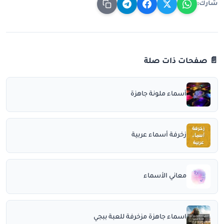
شارك:
📄 صفحات ذات صلة
أسماء ملونة جاهزة
زخرفة أسماء عربية
معاني الأسماء
اسماء جاهزة مزخرفة للعبة ببجي