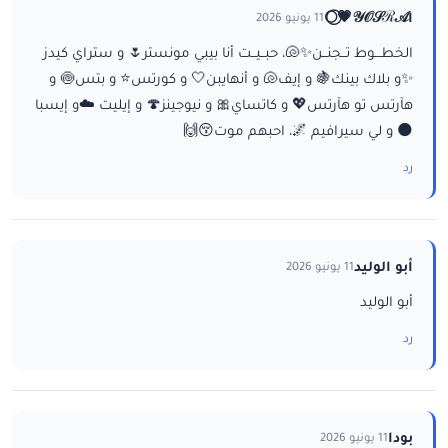
ا𝒴𝒪𝒮ℛ𝒜💗⃝🌕
11 يونيو 2026
الخطـــوط تــجنــن✨🐚، حبــيــت أنا بيبي مونستر🌷 و ستراي كيدز
✨و بلاك بينك🍇 و إيف🐚 و أنهايبن🤍 و كورتس⭐ و بتس🍥 و
هآرتس تو هآرتس💖 و كاتساي🎀 و نيوجينز🍄 و إيليت ☁️و إيسبا
🌑 و لي سيرافيم 🌌، احبهم موت😚🙌
رد
أبو الوليد
11 يونيو 2026
أبو الوليد
رد
بودا
11 يونيو 2026