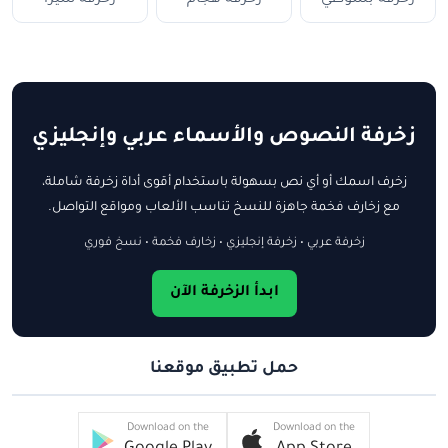
زخرفة النصوص والأسماء عربي وإنجليزي
زخرف اسمك أو أي نص بسهولة باستخدام أقوى أداة زخرفة شاملة،
مع زخارف فخمة جاهزة للنسخ تناسب الألعاب ومواقع التواصل.
زخرفة عربي • زخرفة إنجليزي • زخارف فخمة • نسخ فوري
ابدأ الزخرفة الآن
حمل تطبيق موقعنا
Download on the
Download on the