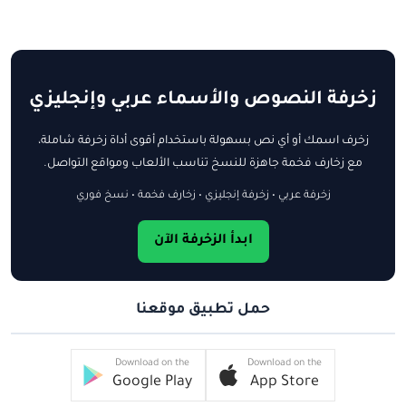
زخرفة النصوص والأسماء عربي وإنجليزي
زخرف اسمك أو أي نص بسهولة باستخدام أقوى أداة زخرفة شاملة،
مع زخارف فخمة جاهزة للنسخ تناسب الألعاب ومواقع التواصل.
زخرفة عربي • زخرفة إنجليزي • زخارف فخمة • نسخ فوري
ابدأ الزخرفة الآن
حمل تطبيق موقعنا
Download on the
Download on the
Google Play
App Store