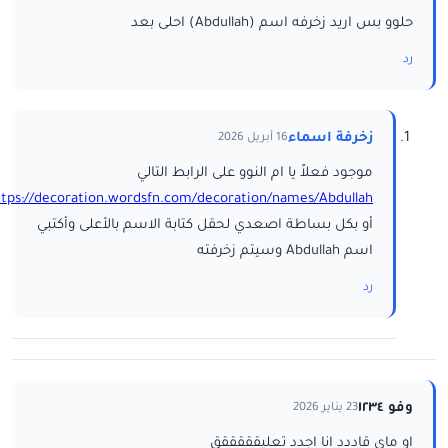
حلوو بس اريد زخرفه اسم (Abdullah) احلى بعد
رد
زخرفة اسماء
16 أبريل 2026
موجود فعلاً يا ام النوو على الرابط التالي
ttps://decoration.wordsfn.com/decoration/names/Abdullah/
أو بكل بساطة اصعدي لحقل كتابة الاسم بالأعلى وأكتبي
اسم Abdullah وسيتم زخرفته
رد
وفو ١٢٣٤
23 يناير 2026
او ماي قاددد انا اجدد تعليقققققق