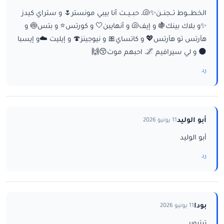
الخطـــوط تــجنــن✨🐚، حبــيــت أنا بيبي مونستر🌷 و ستراي كيدز
✨و بلاك بينك🍇 و إيف🐚 و أنهايبن🤍 و كورتس⭐ و بتس🍥 و
هآرتس تو هآرتس💖 و كاتساي🎀 و نيوجينز🍄 و إيليت ☁️و إيسبا
🌑 و لي سيرافيم 🌌، احبهم موت😚🙌
رد
أبو الوليد
11 يونيو 2026
أبو الوليد
رد
بودا
11 يونيو 2026
تيتيوبر