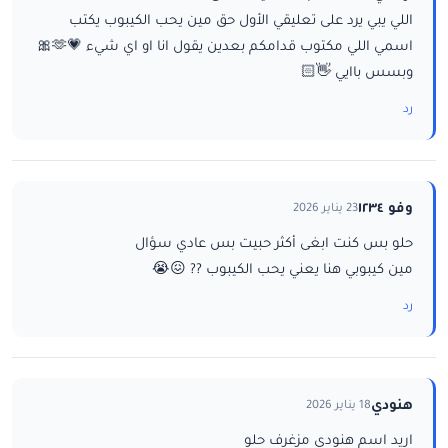
اللي يبي يرد على تعليقي الأول حق مين يحب الكيبوب يكتب
اسمي اللي مكتوب قدامكم بعدين يقول انا او اي شيء 💗🫶🎀
وبسس باايي 👋🏻
رد
وفو ١٢٣٤
23 يناير 2026
حلو بس كنت ابغى أكثر حبيت بس عادي سؤال
مين كيبوبي هنا يعني يحب الكيبوب ?? 😖😭
رد
هنودي
18 يناير 2026
اريد اسم هنودي مزغرف حلو