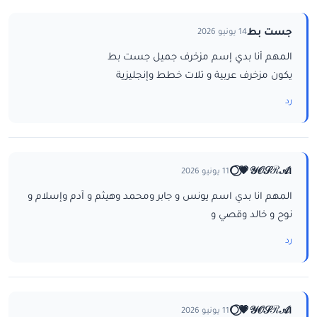
جست بط
14 يونيو 2026
المهم أنا بدي إسم مزخرف جميل جست بط
يكون مزخرف عربية و تلات خطط وإنجليزية
رد
ا𝒴𝒪𝒮ℛ𝒜💗⃝🌕
11 يونيو 2026
المهم انا بدي اسم يونس و جابر ومحمد وهيثم و آدم وإسلام و
نوح و خالد وقصي و
رد
ا𝒴𝒪𝒮ℛ𝒜💗⃝🌕
11 يونيو 2026