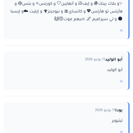
✨و بلاك بينك🍇 و إيف🐚 و أنهايبن🤍 و كورتس⭐ و بتس🍥 و
هآرتس تو هآرتس💖 و كاتساي🎀 و نيوجينز🍄 و إيليت ☁️و إيسبا
🌑 و لي سيرافيم 🌌، احبهم موت😚🙌
رد
أبو الوليد
11 يونيو 2026
أبو الوليد
رد
بودا
11 يونيو 2026
تيتيوبر
رد