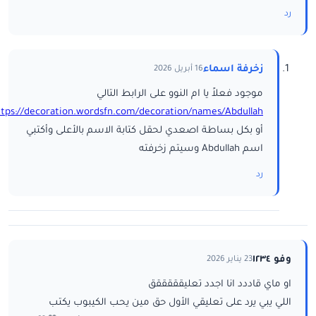
رد
زخرفة اسماء
16 أبريل 2026
موجود فعلاً يا ام النوو على الرابط التالي
ttps://decoration.wordsfn.com/decoration/names/Abdullah/
أو بكل بساطة اصعدي لحقل كتابة الاسم بالأعلى وأكتبي
اسم Abdullah وسيتم زخرفته
رد
وفو ١٢٣٤
23 يناير 2026
او ماي قاددد انا اجدد تعليقققققق
اللي يبي يرد على تعليقي الأول حق مين يحب الكيبوب يكتب