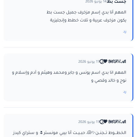
جست بط
14 يونيو 2026
المهم أنا بدي إسم مزخرف جميل جست بط
يكون مزخرف عربية و تلات خطط وإنجليزية
رد
ا𝒴𝒪𝒮ℛ𝒜💗⃝🌕
11 يونيو 2026
المهم انا بدي اسم يونس و جابر ومحمد وهيثم و آدم وإسلام و
نوح و خالد وقصي و
رد
ا𝒴𝒪𝒮ℛ𝒜💗⃝🌕
11 يونيو 2026
الخطـــوط تــجنــن✨🐚، حبــيــت أنا بيبي مونستر🌷 و ستراي كيدز