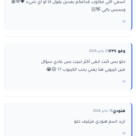
اسمي اللي مكتوب قدامكم بعدين يقول انا او اي شيء 💗🫶🎀
وبسس باايي 👋🏻
رد
وفو ١٢٣٤
23 يناير 2026
حلو بس كنت ابغى أكثر حبيت بس عادي سؤال
مين كيبوبي هنا يعني يحب الكيبوب ?? 😖😭
رد
هنودي
18 يناير 2026
اريد اسم هنودي مزغرف حلو
رد