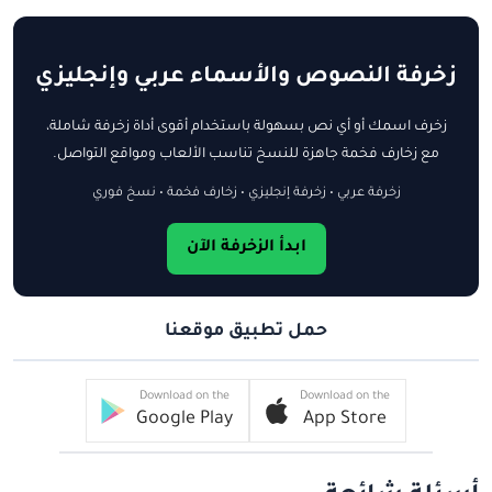
زخرفة النصوص والأسماء عربي وإنجليزي
زخرف اسمك أو أي نص بسهولة باستخدام أقوى أداة زخرفة شاملة،
مع زخارف فخمة جاهزة للنسخ تناسب الألعاب ومواقع التواصل.
زخرفة عربي • زخرفة إنجليزي • زخارف فخمة • نسخ فوري
ابدأ الزخرفة الآن
حمل تطبيق موقعنا
Download on the
Download on the
Google Play
App Store