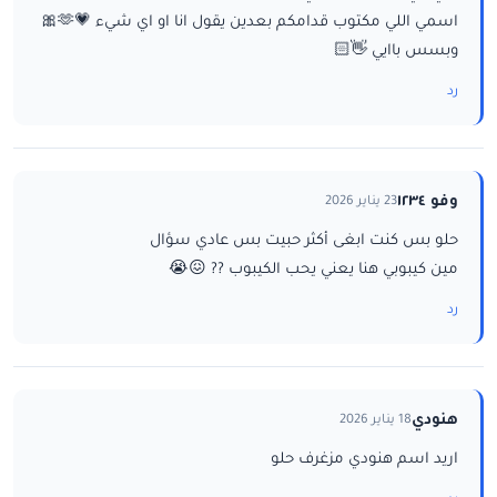
اسمي اللي مكتوب قدامكم بعدين يقول انا او اي شيء 💗🫶🎀
وبسس باايي 👋🏻
رد
وفو ١٢٣٤
23 يناير 2026
حلو بس كنت ابغى أكثر حبيت بس عادي سؤال
مين كيبوبي هنا يعني يحب الكيبوب ?? 😖😭
رد
هنودي
18 يناير 2026
اريد اسم هنودي مزغرف حلو