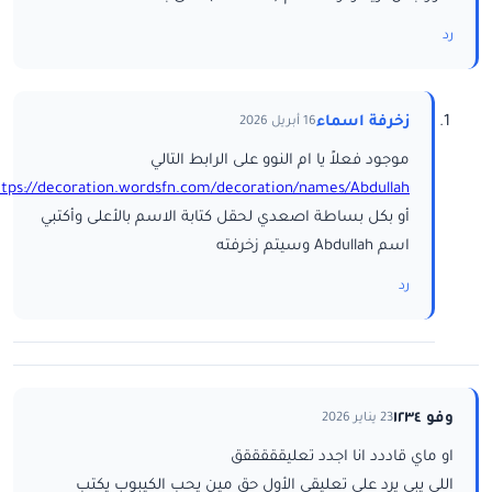
رد
زخرفة اسماء
16 أبريل 2026
موجود فعلاً يا ام النوو على الرابط التالي
ttps://decoration.wordsfn.com/decoration/names/Abdullah/
أو بكل بساطة اصعدي لحقل كتابة الاسم بالأعلى وأكتبي
اسم Abdullah وسيتم زخرفته
رد
وفو ١٢٣٤
23 يناير 2026
او ماي قاددد انا اجدد تعليقققققق
اللي يبي يرد على تعليقي الأول حق مين يحب الكيبوب يكتب