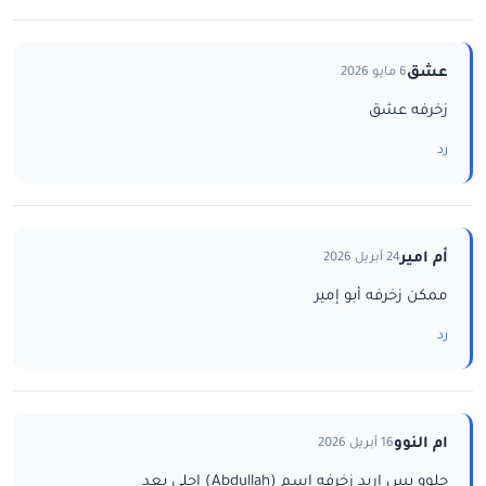
عشق
6 مايو 2026
زخرفه عشق
رد
أم امير
24 أبريل 2026
ممكن زخرفه أبو إمير
رد
ام النوو
16 أبريل 2026
حلوو بس اريد زخرفه اسم (Abdullah) احلى بعد