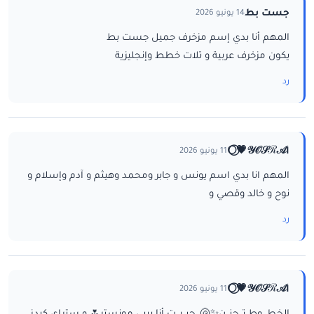
جست بط
14 يونيو 2026
المهم أنا بدي إسم مزخرف جميل جست بط
يكون مزخرف عربية و تلات خطط وإنجليزية
رد
ا𝒴𝒪𝒮ℛ𝒜💗⃝🌕
11 يونيو 2026
المهم انا بدي اسم يونس و جابر ومحمد وهيثم و آدم وإسلام و
نوح و خالد وقصي و
رد
ا𝒴𝒪𝒮ℛ𝒜💗⃝🌕
11 يونيو 2026