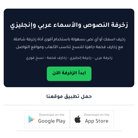
زخرفة النصوص والأسماء عربي وإنجليزي
زخرف اسمك أو أي نص بسهولة باستخدام أقوى أداة زخرفة شاملة،
مع زخارف فخمة جاهزة للنسخ تناسب الألعاب ومواقع التواصل.
زخرفة عربي • زخرفة إنجليزي • زخارف فخمة • نسخ فوري
ابدأ الزخرفة الآن
حمل تطبيق موقعنا
Download on the
Download on the
Google Play
App Store