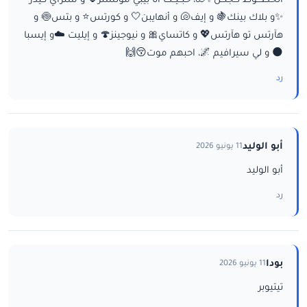
الخطـــوط تــجنــن✨🐚، حبــيــت أنا بيبي مونستر🌷 و ستراي كيدز
✨و بلاك بينك🍇 و إيف🐚 و أنهايبن🤍 و كورتس⭐ و بتس🍥 و
هآرتس تو هآرتس💖 و كاتساي🎀 و نيوجينز🍄 و إيليت ☁️و إيسبا
🌑 و لي سيرافيم 🌌، احبهم موت😚🙌
رد
أبو الوليد
11 يونيو 2026
أبو الوليد
رد
بودا
11 يونيو 2026
تيتيوبر