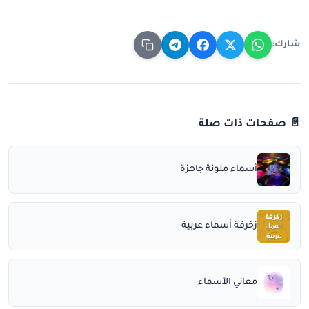
شارك:
📄 صفحات ذات صلة
أسماء ملونة جاهزة
زخرفة أسماء عربية
معاني الأسماء