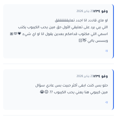
وفو ١٢٣٤
23 يناير 2026
او ماي قاددد انا اجدد تعليقققققق
اللي يبي يرد على تعليقي الأول حق مين يحب الكيبوب يكتب
اسمي اللي مكتوب قدامكم بعدين يقول انا او اي شيء 💗🫶🎀
وبسس باايي 👋🏻
رد
وفو ١٢٣٤
23 يناير 2026
حلو بس كنت ابغى أكثر حبيت بس عادي سؤال
مين كيبوبي هنا يعني يحب الكيبوب ?? 😖😭
رد