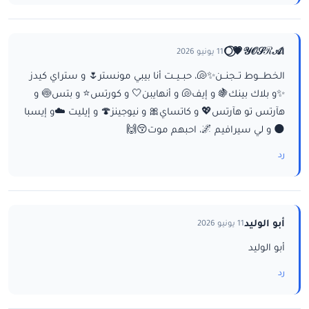
ا𝒴𝒪𝒮ℛ𝒜💗⃝🌕
11 يونيو 2026
الخطـــوط تــجنــن✨🐚، حبــيــت أنا بيبي مونستر🌷 و ستراي كيدز
✨و بلاك بينك🍇 و إيف🐚 و أنهايبن🤍 و كورتس⭐ و بتس🍥 و
هآرتس تو هآرتس💖 و كاتساي🎀 و نيوجينز🍄 و إيليت ☁️و إيسبا
🌑 و لي سيرافيم 🌌، احبهم موت😚🙌
رد
أبو الوليد
11 يونيو 2026
أبو الوليد
رد