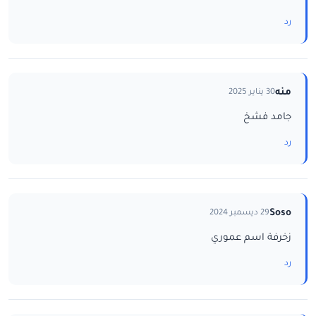
رد
منه
30 يناير 2025
جامد فشخ
رد
Soso
29 ديسمبر 2024
زخرفة اسم عموري
رد