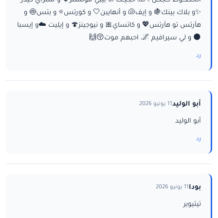
الخطـــوط تــجنــن✨🐚، حبــيــت أنا بيبي مونستر🌷 و ستراي كيدز
✨و بلاك بينك🍇 و إيف🐚 و أنهايبن🤍 و كورتس⭐ و بتس🍥 و
هآرتس تو هآرتس💖 و كاتساي🎀 و نيوجينز🍄 و إيليت ☁️و إيسبا
🌑 و لي سيرافيم 🌌، احبهم موت😚🙌
رد
أبو الوليد
11 يونيو 2026
أبو الوليد
رد
بودا
11 يونيو 2026
تيتيوبر