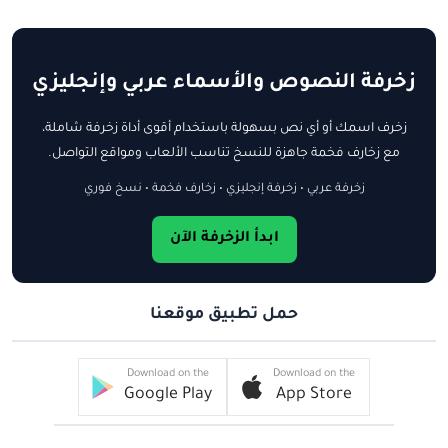
زخرفة النصوص والأسماء عربي وإنجليزي
زخرف اسمك أو أي نص بسهولة باستخدام أقوى أداة زخرفة شاملة،
مع زخارف فخمة جاهزة للنسخ تناسب الألعاب ومواقع التواصل.
زخرفة عربي • زخرفة إنجليزي • زخارف فخمة • نسخ فوري
ابدأ الزخرفة الآن
حمل تطبيق موقعنا
Download on the
Download on the
Google Play
App Store