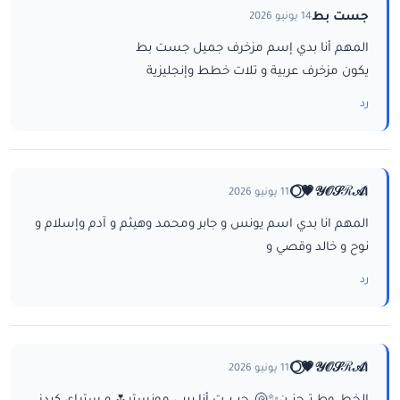
جست بط
14 يونيو 2026
المهم أنا بدي إسم مزخرف جميل جست بط
يكون مزخرف عربية و تلات خطط وإنجليزية
رد
ا𝒴𝒪𝒮ℛ𝒜💗⃝🌕
11 يونيو 2026
المهم انا بدي اسم يونس و جابر ومحمد وهيثم و آدم وإسلام و
نوح و خالد وقصي و
رد
ا𝒴𝒪𝒮ℛ𝒜💗⃝🌕
11 يونيو 2026