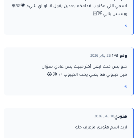
اسمي اللي مكتوب قدامكم بعدين يقول انا او اي شيء 💗🫶🎀
وبسس باايي 👋🏻
رد
وفو ١٢٣٤
23 يناير 2026
حلو بس كنت ابغى أكثر حبيت بس عادي سؤال
مين كيبوبي هنا يعني يحب الكيبوب ?? 😖😭
رد
هنودي
18 يناير 2026
اريد اسم هنودي مزغرف حلو