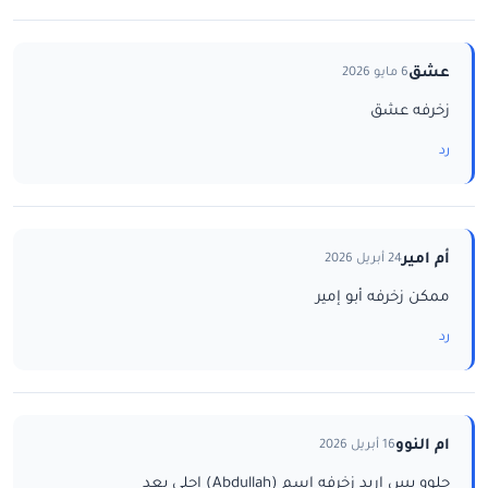
عشق
6 مايو 2026
زخرفه عشق
رد
أم امير
24 أبريل 2026
ممكن زخرفه أبو إمير
رد
ام النوو
16 أبريل 2026
حلوو بس اريد زخرفه اسم (Abdullah) احلى بعد