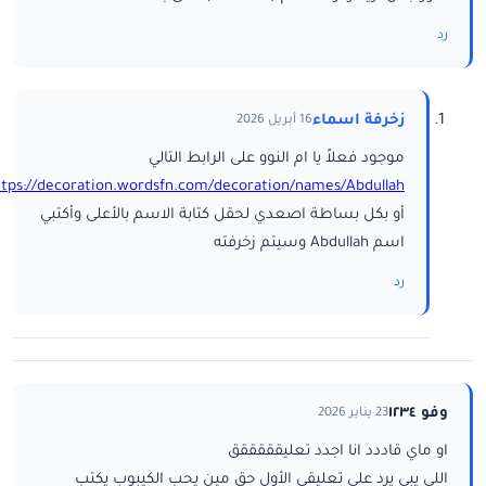
رد
زخرفة اسماء
16 أبريل 2026
موجود فعلاً يا ام النوو على الرابط التالي
ttps://decoration.wordsfn.com/decoration/names/Abdullah/
أو بكل بساطة اصعدي لحقل كتابة الاسم بالأعلى وأكتبي
اسم Abdullah وسيتم زخرفته
رد
وفو ١٢٣٤
23 يناير 2026
او ماي قاددد انا اجدد تعليقققققق
اللي يبي يرد على تعليقي الأول حق مين يحب الكيبوب يكتب