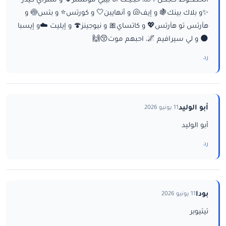
الخطـــوط تــجنــن✨🐚، حبــيــت أنا بيبي مونستر🌷 و ستراي كيدز
✨و بلاك بينك🍇 و إيف🐚 و أنهايبن🤍 و كورتس⭐ و بتس🍥 و
هآرتس تو هآرتس💖 و كاتساي🎀 و نيوجينز🍄 و إيليت ☁️و إيسبا
🌑 و لي سيرافيم 🌌، احبهم موت😚🙌
رد
أبو الوليد
11 يونيو 2026
أبو الوليد
رد
بودا
11 يونيو 2026
تيتيوبر