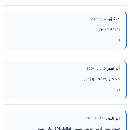
عشق
6 مايو 2026
زخرفه عشق
رد
أم امير
24 أبريل 2026
ممكن زخرفه أبو إمير
رد
ام النوو
16 أبريل 2026
حلوو بس اريد زخرفه اسم (Abdullah) احلى بعد