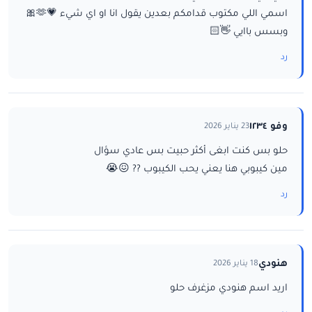
اسمي اللي مكتوب قدامكم بعدين يقول انا او اي شيء 💗🫶🎀
وبسس باايي 👋🏻
رد
وفو ١٢٣٤
23 يناير 2026
حلو بس كنت ابغى أكثر حبيت بس عادي سؤال
مين كيبوبي هنا يعني يحب الكيبوب ?? 😖😭
رد
هنودي
18 يناير 2026
اريد اسم هنودي مزغرف حلو