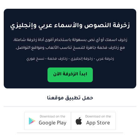
زخرفة النصوص والأسماء عربي وإنجليزي
زخرف اسمك أو أي نص بسهولة باستخدام أقوى أداة زخرفة شاملة،
مع زخارف فخمة جاهزة للنسخ تناسب الألعاب ومواقع التواصل.
زخرفة عربي • زخرفة إنجليزي • زخارف فخمة • نسخ فوري
ابدأ الزخرفة الآن
حمل تطبيق موقعنا
Download on the
Download on the
Google Play
App Store