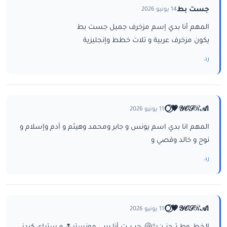
جست بط
14 يونيو 2026
المهم أنا بدي إسم مزخرف جميل جست بط
يكون مزخرف عربية و تلات خطط وإنجليزية
رد
ا𝒴𝒪𝒮ℛ𝒜💗⃝🌕
11 يونيو 2026
المهم انا بدي اسم يونس و جابر ومحمد وهيثم و آدم وإسلام و
نوح و خالد وقصي و
رد
ا𝒴𝒪𝒮ℛ𝒜💗⃝🌕
11 يونيو 2026