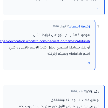
رد
زخرفة اسماء
16 أبريل 2026
موجود فعلاً يا ام النوو على الرابط التالي
ttps://decoration.wordsfn.com/decoration/names/Abdullah/
أو بكل بساطة اصعدي لحقل كتابة الاسم بالأعلى وأكتبي
اسم Abdullah وسيتم زخرفته
رد
وفو ١٢٣٤
23 يناير 2026
او ماي قاددد انا اجدد تعليقققققق
اللي يبي يرد على تعليقي الأول حق مين يحب الكيبوب يكتب