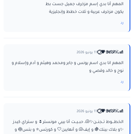
المهم أنا بدي إسم مزخرف جميل جست بط
يكون مزخرف عربية و تلات خطط وإنجليزية
رد
ا𝒴𝒪𝒮ℛ𝒜💗⃝🌕
11 يونيو 2026
المهم انا بدي اسم يونس و جابر ومحمد وهيثم و آدم وإسلام و
نوح و خالد وقصي و
رد
ا𝒴𝒪𝒮ℛ𝒜💗⃝🌕
11 يونيو 2026
الخطـــوط تــجنــن✨🐚، حبــيــت أنا بيبي مونستر🌷 و ستراي كيدز
✨و بلاك بينك🍇 و إيف🐚 و أنهايبن🤍 و كورتس⭐ و بتس🍥 و