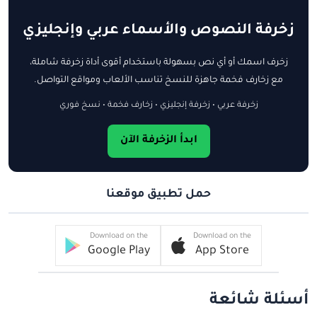
زخرفة النصوص والأسماء عربي وإنجليزي
زخرف اسمك أو أي نص بسهولة باستخدام أقوى أداة زخرفة شاملة،
مع زخارف فخمة جاهزة للنسخ تناسب الألعاب ومواقع التواصل.
زخرفة عربي • زخرفة إنجليزي • زخارف فخمة • نسخ فوري
ابدأ الزخرفة الآن
حمل تطبيق موقعنا
Download on the
Download on the
Google Play
App Store
أسئلة شائعة