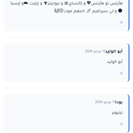
هآرتس تو هآرتس💖 و كاتساي🎀 و نيوجينز🍄 و إيليت ☁️و إيسبا
🌑 و لي سيرافيم 🌌، احبهم موت😚🙌
رد
أبو الوليد
11 يونيو 2026
أبو الوليد
رد
بودا
11 يونيو 2026
تيتيوبر
رد