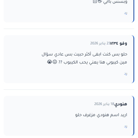
وبسس باايي 👋🏻
رد
وفو ١٢٣٤
23 يناير 2026
حلو بس كنت ابغى أكثر حبيت بس عادي سؤال
مين كيبوبي هنا يعني يحب الكيبوب ?? 😖😭
رد
هنودي
18 يناير 2026
اريد اسم هنودي مزغرف حلو
رد