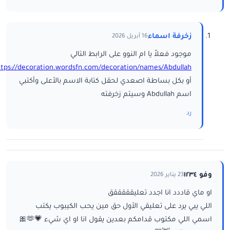
زخرفة اسماء
16 أبريل 2026
موجود فعلاً يا ام النوو على الرابط التالي
ttps://decoration.wordsfn.com/decoration/names/Abdullah/
أو بكل بساطة اصعدي لحقل كتابة الاسم بالأعلى وأكتبي
اسم Abdullah وسيتم زخرفته
رد
وفو ١٢٣٤
23 يناير 2026
او ماي قاددد انا اجدد تعليقققققق
اللي يبي يرد على تعليقي الأول حق مين يحب الكيبوب يكتب
اسمي اللي مكتوب قدامكم بعدين يقول انا او اي شيء 💗🫶🎀