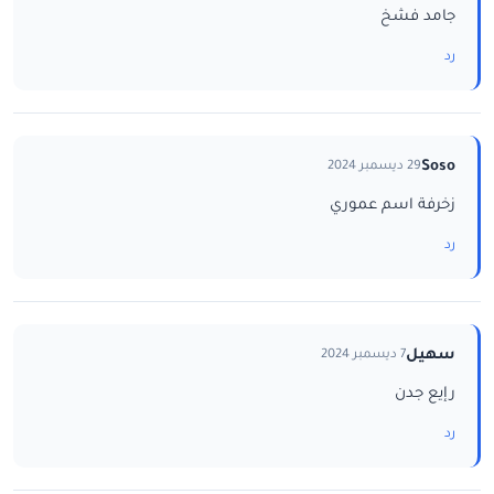
جامد فشخ
رد
Soso
29 ديسمبر 2024
زخرفة اسم عموري
رد
سهيل
7 ديسمبر 2024
رإيع جدن
رد