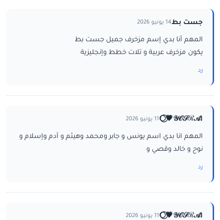
جست بط
14 يونيو 2026
المهم أنا بدي إسم مزخرف جميل جست بط
يكون مزخرف عربية و تلات خطط وإنجليزية
رد
ا𝒴𝒪𝒮ℛ𝒜💗⃝🌕
11 يونيو 2026
المهم انا بدي اسم يونس و جابر ومحمد وهيثم و آدم وإسلام و
نوح و خالد وقصي و
رد
ا𝒴𝒪𝒮ℛ𝒜💗⃝🌕
11 يونيو 2026