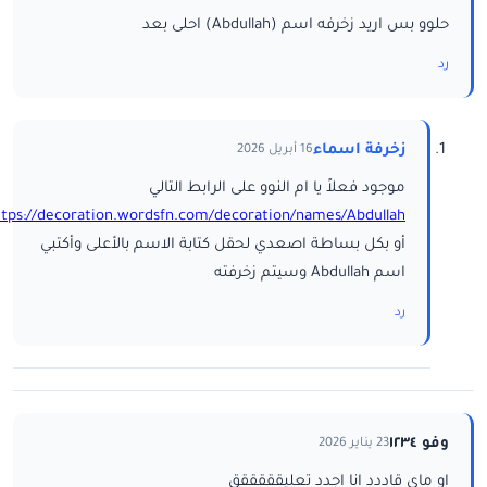
حلوو بس اريد زخرفه اسم (Abdullah) احلى بعد
رد
زخرفة اسماء
16 أبريل 2026
موجود فعلاً يا ام النوو على الرابط التالي
ttps://decoration.wordsfn.com/decoration/names/Abdullah/
أو بكل بساطة اصعدي لحقل كتابة الاسم بالأعلى وأكتبي
اسم Abdullah وسيتم زخرفته
رد
وفو ١٢٣٤
23 يناير 2026
او ماي قاددد انا اجدد تعليقققققق