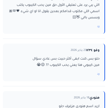
اللي يبي يرد على تعليقي الأول حق مين يحب الكيبوب يكتب
اسمي اللي مكتوب قدامكم بعدين يقول انا او اي شيء 💗🫶🎀
وبسس باايي 👋🏻
رد
وفو ١٢٣٤
23 يناير 2026
حلو بس كنت ابغى أكثر حبيت بس عادي سؤال
مين كيبوبي هنا يعني يحب الكيبوب ?? 😖😭
رد
هنودي
18 يناير 2026
اريد اسم هنودي مزغرف حلو