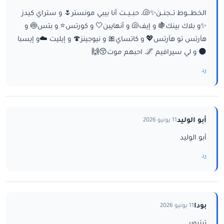
الخطـــوط تــجنــن✨🐚، حبــيــت أنا بيبي مونستر🌷 و ستراي كيدز
✨و بلاك بينك🍇 و إيف🐚 و أنهايبن🤍 و كورتس⭐ و بتس🍥 و
هآرتس تو هآرتس💖 و كاتساي🎀 و نيوجينز🍄 و إيليت ☁️و إيسبا
🌑 و لي سيرافيم 🌌، احبهم موت😚🙌
رد
أبو الوليد
11 يونيو 2026
أبو الوليد
رد
بودا
11 يونيو 2026
تيتيوبر