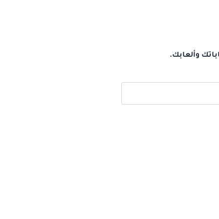
باتك وألعابك.