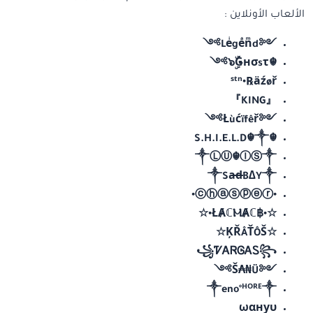
الألعاب الأونلاين :
༺Leͥgeͣnͫd༻
☬๖ۣۜǤнσsτ༻
ˢᵗⁿ•℞ӓźøř
『KING』
༺Łùćïfêř༻
☬S.H.I.E.L.D☬༒
༒ⓁⓊ☬ⒾⓈ༒
༒Sa̶d̶B∆Y༒
•ⓒⓗⓐⓢⓟⓔⓡ•
☆•฿ŁȺℂⲘȺℂ•☆
☆ĶŘÂŤÔŠ☆
꧁ᏤᎪᏒᎶᎪᏚ꧂
༺Š₳₦Ü༻
༒eno°ᴴᴼᴿᴱ༒
ωαнуυ