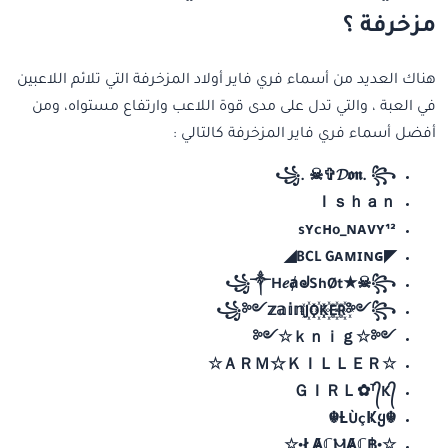
مزخرفة ؟
هناك العديد من أسماء فري فاير أولاد المزخرفة التي تلائم اللاعبين
في العبة ، والتي تدل على مدى قوة اللاعب وارتفاع مستواه، ومن
أفضل أسماء فري فاير المزخرفة كالتالي :
꧁. ☠︎✞𝓓𝖔𝖓. ꧂
Ｉｓｈａｎ
sʏcʜo_ɴᴀᴠʏ¹²
◤BCL Gᴀᴍɪɴɢ◢
꧁༒H𝑒ⱥᖙShØt★☠︎꧂
꧁༻𝕫𝕒𝕚𝕟J꙰O꙰K꙰E꙰R꙰༻꧂
༺☆ｋｎｉｇ☆༺
☆ＡＲＭ☆ＫＩＬＬＥＲ☆
ＧＩＲＬ✿ᵀ᭄K᭄
☬Ƚ︎ÙçҜყ︎☬