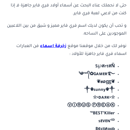
حتى لا نحملك عناء البحث عن أسماء أولاد فري فاير جاهزة فـ إذا
كنت من لاعبي لعبة فري فاير.
و تحب أن يكون لديك اسم فري فاير مميز و شيق من بين اللاعبين
الموجودين على الساحه.
نوفر لك من خلال موقعنا موقع
زخرفة اسماء
فن العبارات
اسماء فري فاير جاهزة للأولاد :
S℘สrtสŇ
༄ᶦᶰᵈ᭄✿Gᴀᴍᴇʀ࿐
❦ⲃⱷⴝⴝ❦
༒☬sunny☬༒
☆•ᴅᴀᴙᴋ•☆
ⓋⒾⓇⓊⓈ ⒻⓇⒺⒶⓀ
BEST°Killer™
sᴇᴠᴇɴ°ᴵᴰ
Bєstиoob