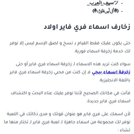
ツس̲ي̲ف̲ ال̲ع̲ر̲ب̲
⦅ꂔݴݪݴڛڟۆڙۃꂔ⦆
زخارف اسماء فري فاير اولاد
حتى يكون عليك فقط القيام بـ نسخ و لصق الإسم ليس إلا نوفر
لك خدمة زخرفة اسماء فورية.
سواء كنت تريد هذه الاسماء لـ زخرفة اسماء فري فاير أو حتى
زخرفة اسماء ببجي
فـ إن كنت من محبي زخرفة اسماء فري فاير
باللغة الانجليزية.
فأنت في مكانك الصحيح لأننا نوفر عليك عناء البحث و اكتشاف
اسماء فري فاير جديدة.
لأن اسمك على فري فاير هو عنوان قوتك و مدى ذكائك في اللعبة
نوفر لك مجموعة من اسماء جاهزة لـ لعبة فري فاير لـ تختار منها ما
تشاء :