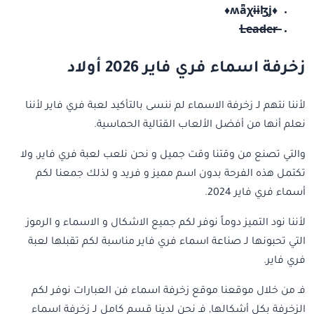
♦ʍǟχɨɨɮʝ♦
L̶e̶a̶d̶e̶r̶
زخرفة اسماء فري فاير 2026 أولاد
لأننا نتهم لـ زخرفة الاسماء لم ننسى بالتأكيد لعبة فري فاير لأننا
نعلم أنها من أفضل الألعاب القتالية الحماسية.
والتي تصنع من وقتنا وقت جميل و نحن نلعب لعبة فري فاير, ولا
تكتمل هذه الفرحة بدون اسم مميز و فريد و لذلك جمعنا لكم
أسماء فري فاير 2024.
لأننا نود التميز دوماً نوفر لكم جميع الاشكال و الاسماء و الرموز
التي تحبونها لـ صناعة اسماء فري فاير مناسبة لكم تقبلها لعبة
فري فاير.
فـ من خلال موقعنا موقع زخرفة اسماء فن العبارات نوفر لكم
الزخرفة بكل أشكالها, فـ نحن لدينا قسم كامل لـ زخرفة اسماء