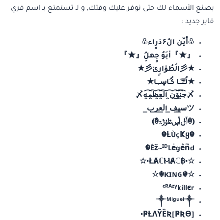
بصنع الأسماء لك حتى نوفر عليك وقتك, و لـ تستمتع بـ اسم فري
فاير جديد :
♧أ̜̌بن الُ۶ذرٍاء♧
『★』أبَوُ جٍهلُِ『★』
★彡الُطُۈارٍئ彡★
★لُـِـِِـِِِـِِـِـا كُـُاڛـ,ـا★
〆ج̯͡ن̯͡ۆ̯͡ن̯͡ ال̯͡ع̯͡ظ̯͡م̯͡ه〆
ツس̲ي̲ف̲ ال̲ع̲ر̲ب̲
⦅ꂔݴݪݴڛڟۆڙۃꂔ⦆
☬Ƚ︎ÙçҜყ︎☬
Êž~ᴵᴰLeͥgeͣnͫd☬
☆•฿ŁȺℂⲘȺℂ•☆
☆☬κɪɴɢ☬☆
ᶜᴿᴬᶻᵞkíllєr
༒ᴹⁱᵍᵘᵉˡ༒
[ҎƦƟ]ҎȽɅȲȄƦ•