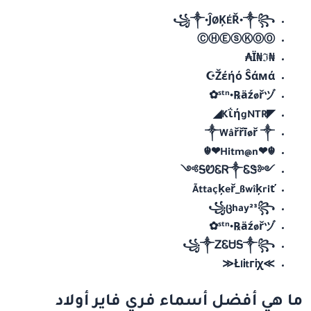
꧁༒•ĴØĶÉŘ•༒꧂
ⒸⒽⒺⓢⓀⓄⓄ
₦Ї₦ℑ₳
Žέήό Ŝάмά☪
ˢᵗⁿ•℞ӓźøřヅ✿
◤KΐήgNTR◢
༒Wâřřīøř ༒
☬❤Hitm@n❤☬
༺ᎦᏬᏋᏒ༒ᏋᏕ༻
Ãttaçķeř_ßwîķriť
꧁ცhay²³꧂
ˢᵗⁿ•℞ӓźøřヅ✿
꧁༒ᏃᏋᏌᎦ༒꧂
≫ŁlᎥtгᎥχ≪
ما هي أفضل أسماء فري فاير أولاد