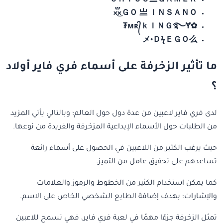
ＣＨＩＣＯ亗ＧＡＭＥＲ
ＧＯ 亗 ＩＮＳＡＮＯ×፝֟͜×
✿ᴍʀ᭄ｋＩＮＧ࿐Ɏ₮
メ•ＤϟＥＧＯ么
ما تأثير الزخرفة على أسماء فري فاير أولاد
؟
لدى فري فاير لاعبين من عدة دول حول العالم؛ وبالتالي يأتي المزيد
من الطلبات حول الأسماء الإبداعية المزخرفة والفريدة من نوعها.
حيث يرغب الكثير من اللاعبين في الحصول على أسماء رائعة
تساعدهم على تحقيق عامل من التميز.
كما يمكن استخدام الكثير من الخطوط والرموز والعلامات
والإشارات؛ بهدف إضافة الطابع الشخصي الخاص على الاسم.
تمثل الزخرفة جزءًا مهمًا في لعبة فري فاير، فهي تسمح للاعبين