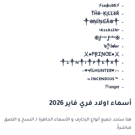
⚡seⱥsMi⚡
ŤĤĕ···ĶįĽĽěŔ
༒࿋ŅĺŅƓĂ࿋༒
•ᴀssᴀsɪɴ•
✠ƑʳᵋᵋƑᶦᴿᵋ✠
๖ۣۜℜᎥᖙer
乂●ᏢⱤᏆƝᏣᎬ●乂
༒S༒N༒I༒P༒E༒R༒
~♪♥HUNTER℅≠♥~
﹄ɪɴᴄᴇɴᴅɪᴜꜱ﹃
ℜ𝔞𝔫𝔤𝔢𝔯
أسماء اولاد فري فاير 2026
هنا ستجد جميع أنواع الزخارف و الأسماء الجاهزة لـ النسخ و اللصق
مباشرةً.