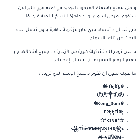
و حتى تتمتع بإسمك المزخرف الجديد في لعبة فري فاير الآن
سنقوم بعرض اسماء اولاد جاهزة للنسخ لـ لعبة فري فاير.
حتى تحظى بـ أسماء فري فاير مزخرفة جاهزة بدون تحمل عناء
البحث عن تلك الأسماء.
فـ نحن نوفر لك تشكيلة كبيرة من الزخارف بـ جميع أشكالها و بـ
جميع الرموز التعبيرية التي ستنال إعجابك.
ما عليك سوى أن تقوم بـ نسخ الإسم الذي تريده :
☬Ƚ︎ÙçҜყ︎☬
ⓏⒺ༒ⓊⓈ
☬Kong_Dom☬
FRĘĘFÎRĘ
☆*κɪɴɢ*☆
꧁Tĥĕ❦MƟƝȘȚƎƦ꧂
~VEŇØM~☠︎