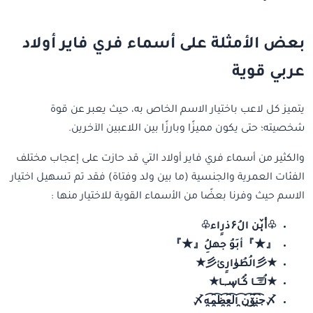
بعض الأمثلة على أسماء فري فاير أولاد
عربي قوية
يتميز كل لاعب باختيار الاسم الخاص به، حيث يعبر عن قوة
شخصيته؛ حتى يكون مميزًا وبارزًا بين اللاعبين الآخرين.
والكثير من أسماء فري فاير أولاد التي قد حازت على إعجاب مختلف
الفئات العمرية والجنسية (ما بين ولد وفتاة) فقد تم تسهيل اختيار
الاسم حيث وفرنا بعضًا من الأسماء القوية للاختيار منها :
♧أ̜̌بن الُ۶ذرٍاء♧
『★』أبَوُ جهلُِ『★』
★彡الُطُۈارٍئ彡★
★لُـِـِِـِِِـِِـِـا كُـُاڛـ,ـا★
〆ج̯͡ن̯͡ۆ̯͡ن̯͡ ال̯͡ع̯͡ظ̯͡م̯͡ه〆