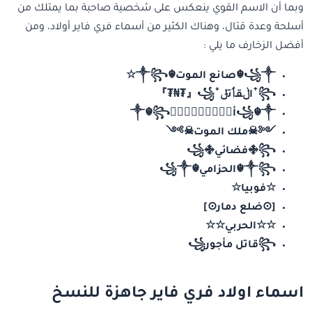
وبما أن الاسم القوي ينعكس على شخصية صاحبة بما يمتلك من
أسلحة وعدة قتال، وهناك الكثير من أسماء فري فاير أولاد، ومن
أفضل الزخارف ما يلي :
꧁༒☬صانع الموت☬༒꧂☆
꧂ꜛاڶقـٲﺗݪꜜ꧁『₮₦₮』
꧁☬༒أيۣۗہوۣبۣۗ༒☬꧂
༺☠ملك الموت☠༻
࿇꧂فضائي꧁࿇
༒꧂☬الحزامي☬꧁༒
☆فوبيا☆
[⊙ضلع دمار⊙]
☆☆الحربي☆☆
꧂قاتل مأجور꧁
اسماء اولاد فري فاير جاهزة للنسخ