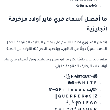
☆•฿ŁȺℂⲘȺℂ•☆
☆☬κɪɴɢ☬☆
ما أفضل أسماء فري فاير أولاد مزخرفة
إنجليزية
إنه من الضروري احتواء الاسم على بعض الزخارف المتنوعة؛ لجعل
اللاعب مميزًا دونًا عن الباقين، وبتحديد الذكر فئة الأولاد من اللعبة.
فهم يحتاجون دائمًا لكل ما هو مميز ومختلف، ومن أسماء فري فاير
أولاد ذات الزخارف المتنوعة ما يلي :
꧁ＲคᎥនтαʀ࿐戀
ＷＨＩＴＥ↣❾❾
ᎧᎮܔ࿐✿Ｐｒｉｎｃｅｓｓ
ＧＵＥＲＲＥＲ⊕Ｓ║Ꮓ║
༆ＤＩＥＧＯ╰‿╯