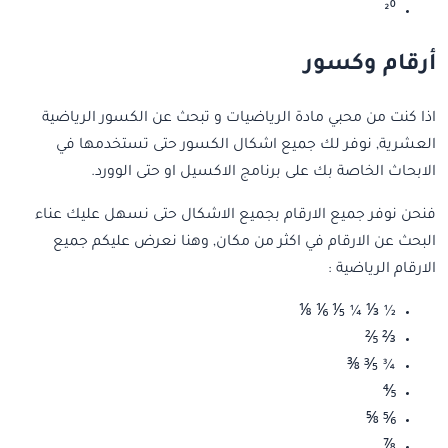
²⁰
أرقام وكسور
اذا كنت من محبي مادة الرياضيات و تبحث عن الكسور الرياضية
العشرية, نوفر لك جميع اشكال الكسور حتى تستخدمها في
الابحاث الخاصة بك على برنامج الاكسيل او حتى الوورد.
فنحن نوفر جميع الارقام بجميع الاشكال حتى نسهل عليك عناء
البحث عن الارقام في اكثر من مكان, وهنا نعرض عليكم جميع
الارقام الرياضية :
½ ⅓ ¼ ⅕ ⅙ ⅛
⅔ ⅖
¾ ⅗ ⅜
⅘
⅚ ⅝