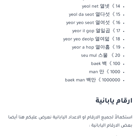
14 》yeol net 열넷
15 》yeol da seot 열다섯
16 》yeor yeo seot 열여섯
17 》yeor il gop 열일곱
18 》yeor yeo deolp 열여덟
19 》yeor a hop 열아홉
20 》 seu mul 스물
100 》baek 백
1000 》man 만
1000000 》baek man 백만
ارقام يابانية
استكمالاً لجميع الارقام او الاعداد اليابانية نعرض عليكم هنا أيضا
بعض الارقام اليابانية :