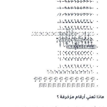
٠̴ ̴١̴ ̴٢̴ ̴٣̴ ̴٤̴ ̴٥̴ ̴٦̴ ̴٧̴ ̴٨̴ ̴٩̴ ̴١̴٠̴
٠̶ ̶١̶ ̶٢̶ ̶٣̶ ̶٤̶ ̶٥̶ ̶٦̶ ̶٧̶ ̶٨̶ ̶٩̶ ̶١̶٠̶
٠̷ ̷١̷ ̷٢̷ ̷٣̷ ̷٤̷ ̷٥̷ ̷٦̷ ̷٧̷ ̷٨̷ ̷٩̷ ̷١̷٠̷
٠̳ ̳١̳ ̳٢̳ ̳٣̳ ̳٤̳ ̳٥̳ ̳٦̳ ̳٧̳ ̳٨̳ ̳٩̳ ̳١̳٠̳
٠̲ ̲١̲ ̲٢̲ ̲٣̲ ̲٤̲ ̲٥̲ ̲٦̲ ̲٧̲ ̲٨̲ ̲٩̲ ̲١̲٠̲
٠’̲’ ‘̲’١’̲’ ‘̲’٢’̲’ ‘̲’٣’̲’ ‘̲’٤’̲’ ‘̲’٥’̲’ ‘̲’٦’̲’ ‘̲’٧’̲’ ‘̲’٨’̲’ ‘̲’٩’̲’ ‘̲’١’̲’٠’̲
٠̶̛͗̒̂͆ͅ ̵̪̳̘͎̦́̐͜١̵̧̢͈̱̥̰̞̱̲̊ ̵̧͚̠̟̺̔̂̈́͊̓͜٢̴̣̱̤̜̻̪̫̀̃͋̇͆̔̀ ̵̢͇̭̣̌̿̈́͒̄̃̉̚٣̷͚͚̦̺̜̰̥̓ͅ ̴̨̮͔͙̰̄̌͗٤̴̩̤̿͛ ̴̡̠̤̥̤̇͂̌͜͝ͅ٥̶̢̛̞͖̲̤̖̱̀͗̈́͋̎̉͜ͅͅ ̸̧̺̻̪͕̪͚̖̘̲̃̈́̚٦̵̯̖̦͝ͅ ̶̢̘̙͆͛̀͋̈͋̋̈̏٧̴̡̞̥̔͂́̍̃̓ ̴̩͂͛̌̅͋̑̓͒̽̕٨̵͚̘͍̬̟͙̰̭̈͋̀̿̊͋͊̓͘͝ͅ ̸͔͖̾͋̇͐̕͜٩̸̘̖̮̗͕̏͜͝ͅ ̵̢̓̋̈̀̍͆̏̚͠١̵̜͉̥̠̰̦̎̈́̽̋̈́̍͌͊́͝ͅ٠̸̲͙͖̺̪̩̮͑͒͗̑̅̽̋͊
٠҉ ҉١҉ ҉٢҉ ҉٣҉ ҉٤҉ ҉٥҉ ҉٦҉ ҉٧҉ ҉٨҉ ҉٩҉ ҉١҉٠҉
٠͓̽ ͓̽١͓̽ ͓̽٢͓̽ ͓̽٣͓̽ ͓̽٤͓̽ ͓̽٥͓̽ ͓̽٦͓̽ ͓̽٧͓̽ ͓̽٨͓̽ ͓̽٩͓̽ ͓̽١͓̽٠͓̽
٠̾ ̾١̾ ̾٢̾ ̾٣̾ ̾٤̾ ̾٥̾ ̾٦̾ ̾٧̾ ̾٨̾ ̾٩̾ ̾١̾٠̾
٠͎ ͎١͎ ͎٢͎ ͎٣͎ ͎٤͎ ͎٥͎ ͎٦͎ ͎٧͎ ͎٨͎ ͎٩͎ ͎١͎٠͎
٠̊⫶ ١̊⫶ ٢̊⫶ ٣̊⫶ ٤̊⫶ ٥̊⫶ ٦̊⫶ ٧̊⫶ ٨̊⫶ ٩̊⫶ ١̊⫶٠̊⫶
٠͎͍͐￫ ١͎͍͐￫ ٢͎͍͐￫ ٣͎͍͐￫ ٤͎͍͐￫ ٥͎͍͐￫ ٦͎͍͐￫ ٧͎͍͐￫ ٨͎͍͐￫ ٩͎͍͐￫ ١͎͍͐￫٠͎͍͐￫
٠͛⦚ ١͛⦚ ٢͛⦚ ٣͛⦚ ٤͛⦚ ٥͛⦚ ٦͛⦚ ٧͛⦚ ٨͛⦚ ٩͛⦚ ١͛⦚٠͛⦚
ماذا تعني أرقام مزخرفة ؟