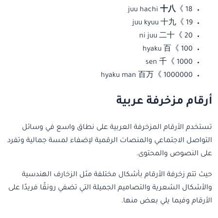
十八
18 》juu hachi
19 》juu kyuu 十九
20 》ni juu 二十
100 》hyaku 百
1000 》sen 千
1000000 》hyaku man 百万
أرقام مزخرفة عربية
تستخدم الأرقام المزخرفة العربية على نطاق واسع في وسائل
التواصل الاجتماعي والمنصات الرقمية لإضفاء لمسة جمالية وتفرد
على النصوص والمحتوى.
حيث تتم زخرفة الأرقام بأشكال مختلفة مثل الزخارف الهندسية
والأشكال الشعرية والتصاميم الجميلة التي تضفي رونقًا فريدًا على
الأرقام وفيما يلي بعض منها.