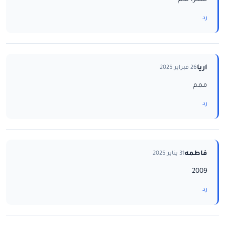
رد
اريا
26 فبراير 2025
ممم
رد
فاطمه
31 يناير 2025
2009
رد