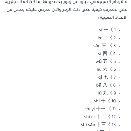
فالارقام الصينية هي عبارة عن رموز يحفظونها اما الكتابة الانجليزية
فهي لمعرفة كيفية نطق ذلك الرمز والآن نعرض عليكم بعض من
الاعداد الصينية :
1 》yī 一
2 》èr 二
3 》 sān 三
4 》sì 四
5 》wǔ 五
6 》liù 六
7 》qī 七
8 》bā 八
9 》jiǔ 九
10 》shí 十
11 》 shí yī 十一
12 》shí èr 十二
十三
13 》shí sān