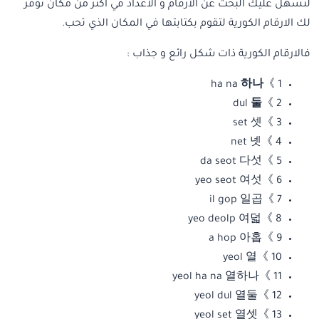
لنسهل عليك البحث عن الارقام و الاعداد في أكثر من مكان نوفر
لك الارقام الكورية لتقوم بكتابتها في المكان الذي تحب.
فالارقام الكورية ذات شكل رائع و جذاب :
하나
1 》ha na
둘
2 》dul
3 》set 셋
4 》net 넷
5 》da seot 다섯
6 》yeo seot 여섯
7 》il gop 일곱
8 》yeo deolp 여덟
9 》a hop 아홉
10 》yeol 열
11 》yeol ha na 열하나
12 》yeol dul 열둘
13 》yeol set 열셋