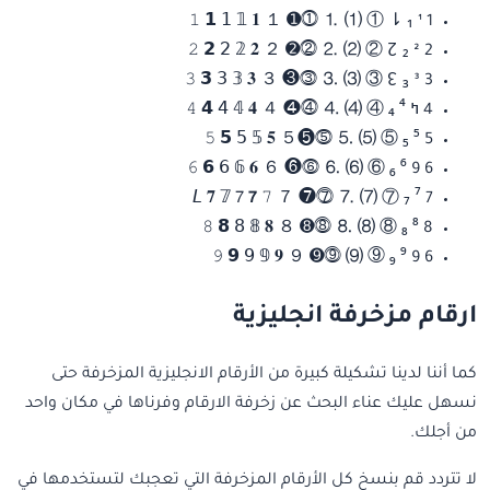
1 ¹ ₁ ⇂ ① ⑴ ⒈ ⓵➊ １ 𝟏 𝟙 𝟣 𝟭 𝟷
2 ² ₂ ↊ ② ⑵ ⒉ ⓶➋ ２ 𝟐 𝟚 𝟤 𝟮 𝟸
3 ³ ₃ ↋ ③ ⑶ ⒊ ⓷❸ ３ 𝟑 𝟛 𝟥 𝟯 𝟹
4 ߤ ⁴ ₄ ④ ⑷ ⒋ ⓸❹ ４ 𝟒 𝟜 𝟦 𝟰 𝟺
5 ⁵ ₅ ⑤ ⑸ ⒌ ⓹❺５ 𝟓 𝟝 𝟧 𝟱 𝟻
6 9 ⁶ ₆ ⑥ ⑹ ⒍ ⓺❻ ６ 𝟔 𝟞 𝟨 𝟲 𝟼
7 ⁷ ₇ ⑦ ⑺ ⒎ ⓻❼ ７ 𝘓 𝟕 𝟟 𝟩 𝟳 𝟽
8 ⁸ ₈ ⑧ ⑻ ⒏ ⓼➑ ８ 𝟖 𝟠 𝟪 𝟴 𝟾
6 9 ⁹ ₉ ⑨ ⑼ ⓽➒ ９ 𝟗 𝟡 𝟫 𝟵 𝟿
ارقام مزخرفة انجليزية
كما أننا لدينا تشكيلة كبيرة من الأرقام الانجليزية المزخرفة حتى
نسهل عليك عناء البحث عن زخرفة الارقام وفرناها في مكان واحد
من أجلك.
لا تتردد قم بنسخ كل الأرقام المزخرفة التي تعجبك لتستخدمها في