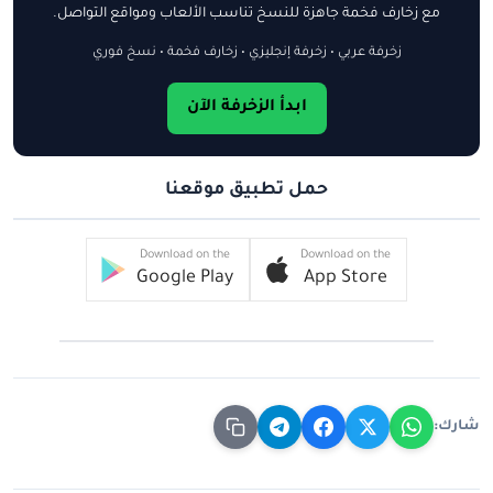
مع زخارف فخمة جاهزة للنسخ تناسب الألعاب ومواقع التواصل.
زخرفة عربي • زخرفة إنجليزي • زخارف فخمة • نسخ فوري
ابدأ الزخرفة الآن
حمل تطبيق موقعنا
Download on the
Download on the
Google Play
App Store
شارك: