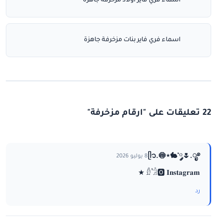
اسماء فري فاير اولاد مزخرفة جاهزة
اسماء فري فاير بنات مزخرفة جاهزة
22 تعليقات على "ارقام مزخرفة"
ᥫ᭡.🍥⋆🐇་༘🌷.ೃ࿔
8 يوليو 2026
𓁇𓁋🅾 𝐈𝐧𝐬𝐭𝐚𝐠𝐫𝐚𝐦 ★
رد