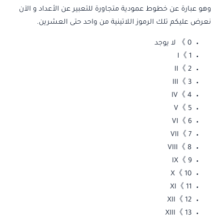
وهو عبارة عن خطوط عمودية متجاورة للتعبير عن الأعداد و الآن
نعرض عليكم تلك الرموز اللاتينية من واحد حتى العشرين.
0 》 لا يوجد
1 》I
2 》II
3 》III
4 》IV
5 》V
6 》VI
7 》VII
8 》VIII
9 》IX
10 》X
11 》XI
12 》XII
13 》XIII