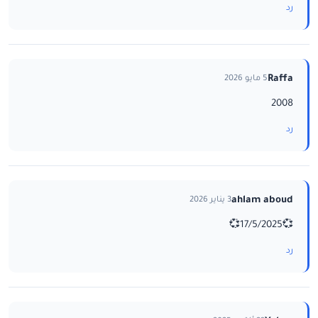
رد
Raffa
5 مايو 2026
2008
رد
‪ahlam aboud‬‏
3 يناير 2026
💞17/5/2025💞
رد