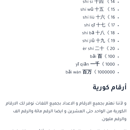
14 》 shí sì 十四
15 》 shí wǔ 十五
16 》shí liù 十六
17 》shí qī 十七
18 》shí bā 十八
19 》shí jiǔ 十九
20 》èr shí 二十
百
100 》bǎi
一千
1000 》yī qiān
百万
1000000 》bǎi wàn
أرقام كورية
و لأننا نهتم بجميع الارقام و الاعداد بجميع اللغات نوفر لك الارقام
الكورية من الواحد حتى العشرين و ايضا الرقم مائة والرقم الف
والرقم مليون.